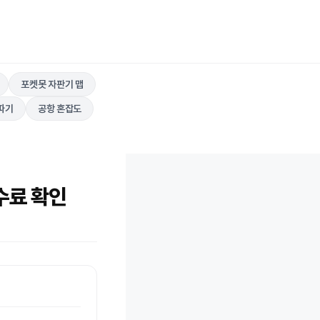
포켓못 자판기 맵
따기
공항 혼잡도
수료 확인