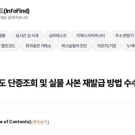
nfoFind)​​​​
 정보 검색 커뮤니티
웹툴
실시간 금 시세
심리테스트
키워드서치마스터
주소 변환기
 할인코드
희귀동전 거래소
퍼스널컬러 진단
이모지/기호
누끼
도 단증조회 및 실물 사본 재발급 방법 수
 of Contents)
[
목차 보기
]