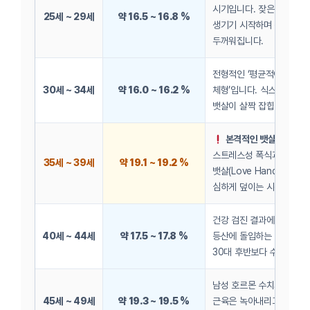
시기입니다. 잦은 음주로 
25세 ~ 29세
약 16.5 ~ 16.8 %
생기기 시작하며 복부 피
두꺼워집니다.
전형적인 ‘평균적이고 둥글
30세 ~ 34세
약 16.0 ~ 16.2 %
체형’입니다. 식스팩 복근
뱃살이 살짝 잡힙니다.
본격적인 뱃살 비만 예보
스트레스성 폭식과 회식으
35세 ~ 39세
약 19.1 ~ 19.2 %
뱃살(Love Handle)이 
심하게 덮이는 시작점입니
건강 검진 결과에 놀라 급격
40세 ~ 44세
약 17.5 ~ 17.8 %
등산에 돌입하는 남성들이
30대 후반보다 수치가 소
남성 호르몬 수치가 현저히
45세 ~ 49세
약 19.3 ~ 19.5 %
근육은 녹아내리고 같은 양