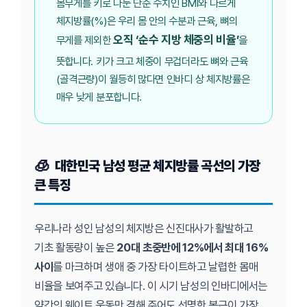
몸무게를 키로 나눈 단순 수치인 BMI와 다르게
체지방률(%)은 우리 몸 안의 수분과 근육, 뼈의
오직 ‘순수 지방 체중의 비율’
무게를 제외한
을
뜻합니다. 키가 크고 체중이 무겁더라도 뼈와 근육
(골격근량)이 월등히 많다면 인바디 상 체지방률은
매우 낮게 분포합니다.
대한민국 남성 평균 체지방률 곡선의 가장
큰 특징
우리나라 성인 남성의 체지방은 신진대사가 활발하고
기초 활동량이 높은
20대 초중반에 12%에서 최대 16%
사이
를 마크하며 생애 중 가장 타이트하고 날렵한 몸매
비율을 보여주고 있습니다. 이 시기 남성의 인바디에서는
약간의 웨이트 운동만 겸해 주어도 선명한 복근이 가장