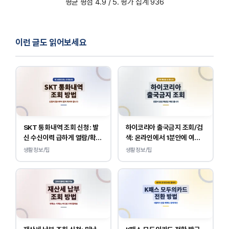
평균 평점
4.9
/ 5. 평가 집계
936
이런 글도 읽어보세요
SKT 통화내역 조회 신청: 발
하이코리아 출국금지 조회/검
신 수신이력 급하게 열람/확인
색: 온라인에서 1분안에 여부
하는 방법
확인 하는 방법
생활정보/팁
생활정보/팁