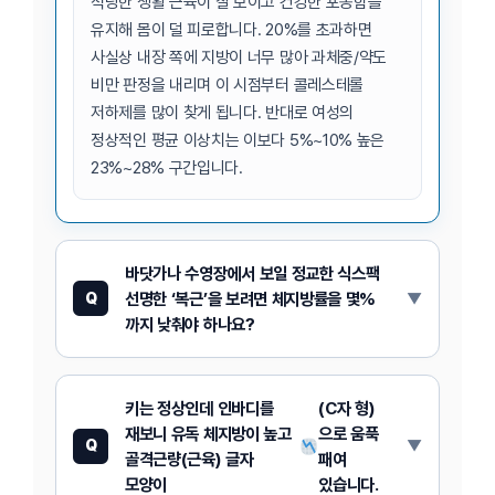
적당한 생활 근육이 잘 보이고 건강한 포동함을
유지해 몸이 덜 피로합니다. 20%를 초과하면
사실상 내장 쪽에 지방이 너무 많아 과체중/약도
비만 판정을 내리며 이 시점부터 콜레스테롤
저하제를 많이 찾게 됩니다. 반대로 여성의
정상적인 평균 이상치는 이보다 5%~10% 높은
23%~28% 구간입니다.
바닷가나 수영장에서 보일 정교한 식스팩
선명한 ‘복근’을 보려면 체지방률을 몇%
Q
까지 낮춰야 하나요?
키는 정상인데 인바디를
(C자 형)
재보니 유독 체지방이 높고
으로 움푹
Q
골격근량(근육) 글자
패여
모양이
있습니다.