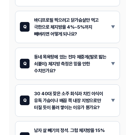
바디프로필 찍으려고 닭가슴살만 먹고
극한으로 체지방을 4%~5%까지
Q
빼버리면 어떻게 되나요?
동네 목욕탕에 있는 전자 체중계(발로 밟는
쇠붙이) 체지방 측정은 믿을 만한
Q
수치인가요?
30 40대 잦은 소주 회식과 치킨 야식이
유독 가슴이나 배꼽 쪽 내장 지방으로만
Q
터질 듯이 몰려 쌓이는 이유가 뭔가요?
남자 살 빼기의 정석. 그럼 체지방을 15%