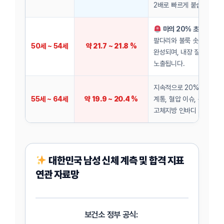
2배로 빠르게 붙습니다.
마의 20% 초과 확정 위
팔다리와 불룩 솟아 나온 
50세 ~ 54세
약 21.7 ~ 21.8 %
완성되며, 내장 질환에 치
노출됩니다.
지속적으로 20%대를 오
55세 ~ 64세
약 19.9 ~ 20.4 %
계통, 혈압 이슈, 관절염 
고체지방 인바디 트렌드를
대한민국 남성 신체 계측 및 합격 지표
연관 자료망
보건소 정부 공식: