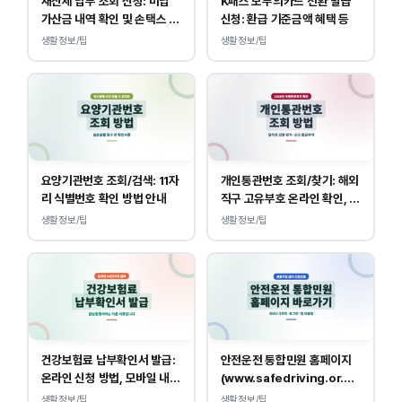
재산세 납부 조회 신청: 미납
K패스 모두의카드 전환 발급
가산금 내역 확인 및 손택스 이
신청: 환급 기준금액 혜택 등
택스 경로 안내
생활정보/팁
생활정보/팁
요양기관번호 조회/검색: 11자
개인통관번호 조회/찾기: 해외
리 식별번호 확인 방법 안내
직구 고유부호 온라인 확인, 발
급 방법
생활정보/팁
생활정보/팁
건강보험료 납부확인서 발급:
안전운전 통합민원 홈페이지
온라인 신청 방법, 모바일 내역
(www.safedriving.or.kr)
조회 안내
바로가기, 운전면허 민원 사이
생활정보/팁
생활정보/팁