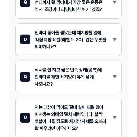
언더까지 확 깎아내기 가장 좋은 운동은
Q
역시 ‘조깅이나 러닝닝머신 뛰기’ 겠죠?
인바디 종이를 뽑았는데 체지방률 옆에
‘내장지방 레벨(레벨 1~20)’ 칸은 무엇을
Q
의미하나요?
식사를 안 하고 굶은 빈속 상태(공복)에
인바디를 재면 체지방이 유독 낮게
Q
나오나요?
저는 태생이 먹어도 절대 살이 찌질 않아
미치겠는 외배엽 멸치 체형입니다. 살짝
Q
뱃살이 나올 정도로 체지방 자체를 오히려
확 찌우려면 어떡하나요?