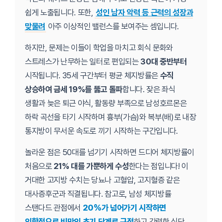
쉽게 노출됩니다. 또한,
성인 남자 악력 등 근력의 성장과
맞물려
아주 이상적인 밸런스를 보여주는 셈입니다.
하지만, 문제는 이들이 학업을 마치고 회식 문화와
스트레스가 난무하는 일터로 편입되는
30대 중반부터
시작됩니다. 35세 구간부터 평균 체지방률은
수직
상승하여 금세 19%를 뚫고 돌파
합니다. 잦은 좌식
생활과 늦은 퇴근 야식, 활동량 부족으로 남성호르몬은
하락 곡선을 타기 시작하며 흉부(가슴)와 복부(배)로 내장
통지방이 무서운 속도로 끼기 시작하는 구간입니다.
놀라운 점은 50대를 넘기기 시작하면 드디어 체지방률이
처음으로
21% 대를 가뿐하게 수성
한다는 점입니다! 이
거대한 고지방 수치는 당뇨나 고혈압, 고지혈증 같은
대사증후군과 직결됩니다. 참고로, 남성 체지방률
스탠다드 관점에서
20%가 넘어가기 시작하면
의학적으로 비만의 초기 단계로 규정
하고 강력한 식단