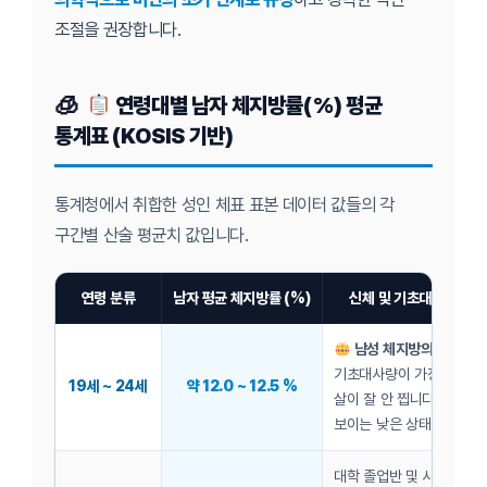
조절을 권장합니다.
연령대별 남자 체지방률(%) 평균
통계표 (KOSIS 기반)
통계청에서 취합한 성인 체표 표본 데이터 값들의 각
구간별 산술 평균치 값입니다.
연령 분류
남자 평균 체지방률 (%)
신체 및 기초대사 피트니
남성 체지방의 피크 황금
기초대사량이 가장 타는 듯
19세 ~ 24세
약 12.0 ~ 12.5 %
살이 잘 안 찝니다. 근육선
보이는 낮은 상태입니다.
대학 졸업반 및 사회 초년