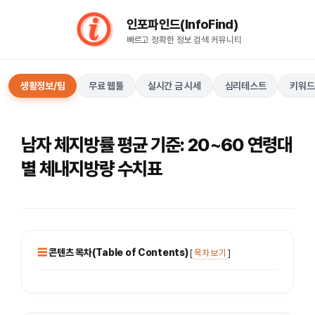
컨
인포파인드(InfoFind)​​​​
텐
빠르고 정확한 정보 검색 커뮤니티
츠
로
건
생활정보/팁
무료 웹툴
실시간 금 시세
심리테스트
키워드
너
뛰
기
남자 체지방률 평균 기준: 20~60 연령대
별 체내지방량 수치표
콘텐츠 목차(Table of Contents)
[
목차 보기
]