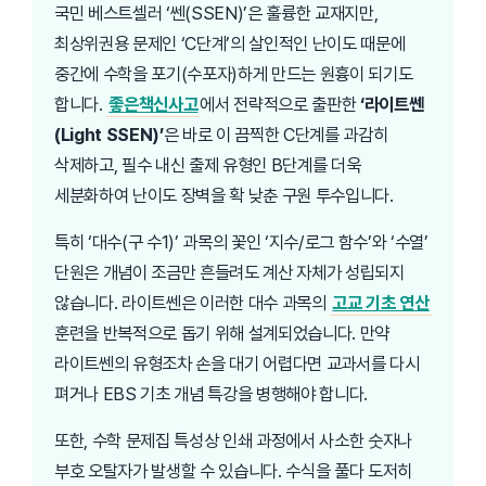
국민 베스트셀러 ‘쎈(SSEN)’은 훌륭한 교재지만,
최상위권용 문제인 ‘C단계’의 살인적인 난이도 때문에
중간에 수학을 포기(수포자)하게 만드는 원흉이 되기도
합니다.
좋은책신사고
에서 전략적으로 출판한
‘라이트쎈
(Light SSEN)’
은 바로 이 끔찍한 C단계를 과감히
삭제하고, 필수 내신 출제 유형인 B단계를 더욱
세분화하여 난이도 장벽을 확 낮춘 구원 투수입니다.
특히 ‘대수(구 수1)’ 과목의 꽃인 ‘지수/로그 함수’와 ‘수열’
단원은 개념이 조금만 흔들려도 계산 자체가 성립되지
않습니다. 라이트쎈은 이러한 대수 과목의
고교 기초 연산
훈련을 반복적으로 돕기 위해 설계되었습니다. 만약
라이트쎈의 유형조차 손을 대기 어렵다면 교과서를 다시
펴거나 EBS 기초 개념 특강을 병행해야 합니다.
또한, 수학 문제집 특성상 인쇄 과정에서 사소한 숫자나
부호 오탈자가 발생할 수 있습니다. 수식을 풀다 도저히