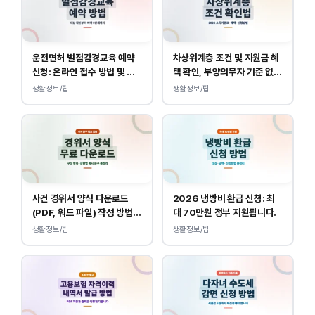
운전면허 벌점감경교육 예약
차상위계층 조건 및 지원금 혜
신청: 온라인 접수 방법 및 비
택 확인, 부양의무자 기준 없
용 안내
이 소득, 재산만 봅니다.
생활정보/팁
생활정보/팁
사건 경위서 양식 다운로드
2026 냉방비 환급 신청: 최
(PDF, 워드 파일) 작성 방법
대 70만원 정부 지원됩니다.
및 예시
생활정보/팁
생활정보/팁