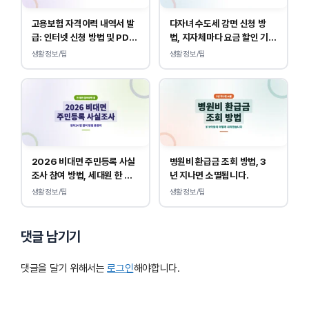
고용보험 자격이력 내역서 발
다자녀 수도세 감면 신청 방
급: 인터넷 신청 방법 및 PDF
법, 지자체마다 요금 할인 기준
양식 출력
이 다릅니다.
생활정보/팁
생활정보/팁
2026 비대면 주민등록 사실
병원비 환급금 조회 방법, 3
조사 참여 방법, 세대원 한 명
년 지나면 소멸됩니다.
만 하면 됩니다.
생활정보/팁
생활정보/팁
댓글 남기기
댓글을 달기 위해서는
로그인
해야합니다.