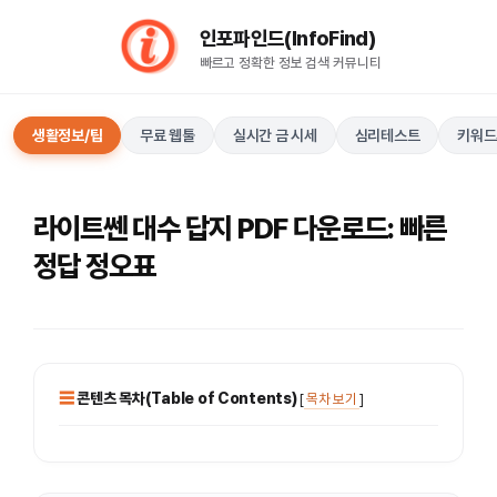
컨
인포파인드(InfoFind)​​​​
텐
빠르고 정확한 정보 검색 커뮤니티
츠
로
건
생활정보/팁
무료 웹툴
실시간 금 시세
심리테스트
키워드
너
뛰
기
라이트쎈 대수 답지 PDF 다운로드: 빠른
정답 정오표
콘텐츠 목차(Table of Contents)
[
목차 보기
]