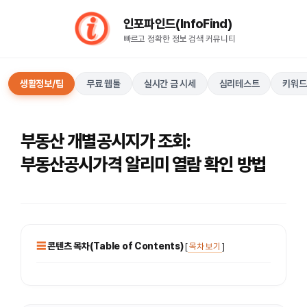
컨
인포파인드(InfoFind)​​​​
텐
빠르고 정확한 정보 검색 커뮤니티
츠
로
건
생활정보/팁
무료 웹툴
실시간 금 시세
심리테스트
키워드
너
뛰
기
부동산 개별공시지가 조회:
부동산공시가격 알리미 열람 확인 방법
콘텐츠 목차(Table of Contents)
[
목차 보기
]