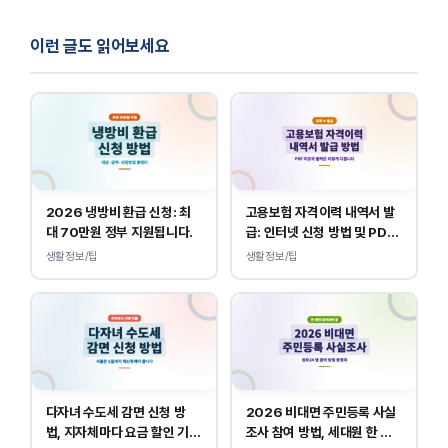
이런 글도 읽어보세요
2026 냉방비 환급 신청: 최
고용보험 자격이력 내역서 발
대 70만원 정부 지원됩니다.
급: 인터넷 신청 방법 및 PDF
양식 출력
생활정보/팁
생활정보/팁
다자녀 수도세 감면 신청 방
2026 비대면 주민등록 사실
법, 지자체마다 요금 할인 기준
조사 참여 방법, 세대원 한 명