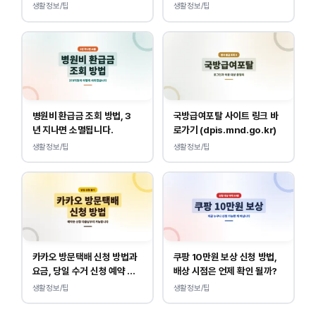
이 다릅니다.
만 하면 됩니다.
생활정보/팁
생활정보/팁
병원비 환급금 조회 방법, 3
국방급여포탈 사이트 링크 바
년 지나면 소멸됩니다.
로가기 (dpis.mnd.go.kr)
생활정보/팁
생활정보/팁
카카오 방문택배 신청 방법과
쿠팡 10만원 보상 신청 방법,
요금, 당일 수거 신청 예약 안
배상 시점은 언제 확인 될까?
내
생활정보/팁
생활정보/팁