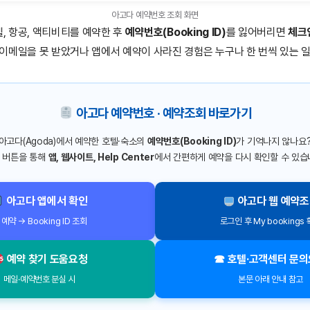
아고다 예약번호 조회 화면
텔, 항공, 액티비티를 예약한 후
예약번호(Booking ID)
를 잃어버리면
체크
 이메일을 못 받았거나 앱에서 예약이 사라진 경험은 누구나 한 번씩 있는 
아고다 예약번호 · 예약조회 바로가기
아고다(Agoda)에서 예약한 호텔·숙소의
예약번호(Booking ID)
가 기억나지 않나요
 버튼을 통해
앱, 웹사이트, Help Center
에서 간편하게 예약을 다시 확인할 수 있습
아고다 앱에서 확인
아고다 웹 예약
 예약 → Booking ID 조회
로그인 후 My bookings
예약 찾기 도움요청
☎ 호텔·고객센터 문
메일·예약번호 분실 시
본문 아래 안내 참고