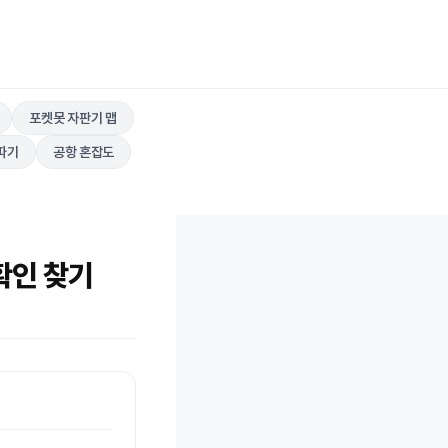
포켓못 자판기 맵
따기
공항 혼잡도
 확인 찾기