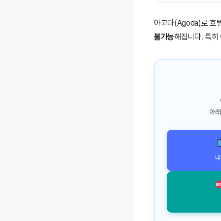
아고다(Agoda)로 호
불가능
해집니다. 특히
아래
내