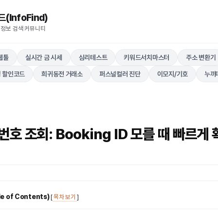
nfoFind)​​​​
 정보 검색 커뮤니티
웹툴
실시간 금 시세
심리테스트
키워드서치마스터
주소 변환기
 할인코드
희귀동전 거래소
퍼스널컬러 진단
이모지/기호
누끼
호 조회: Booking ID 모를 때 빠르게
 of Contents)
[
목차 보기
]