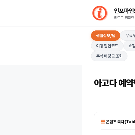
컨
인포파인드(I
텐
빠르고 정확한
츠
로
생활정보/팁
무료 
건
너
여행 할인코드
쇼핑
뛰
주식 배당금 조회
기
아고다 예약번
콘텐츠 목차(Table