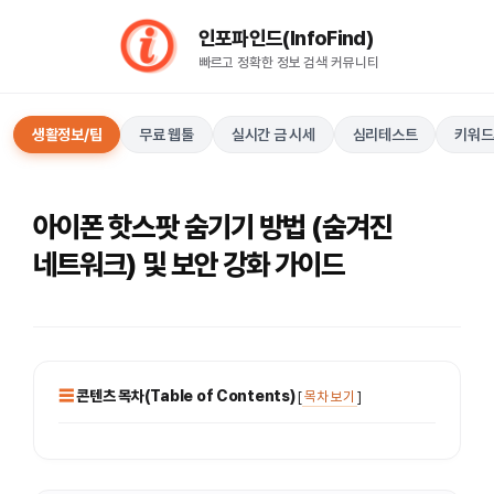
컨
인포파인드(InfoFind)​​​​
텐
빠르고 정확한 정보 검색 커뮤니티
츠
로
건
생활정보/팁
무료 웹툴
실시간 금 시세
심리테스트
키워드
너
뛰
기
아이폰 핫스팟 숨기기 방법 (숨겨진
네트워크) 및 보안 강화 가이드
콘텐츠 목차(Table of Contents)
[
목차 보기
]