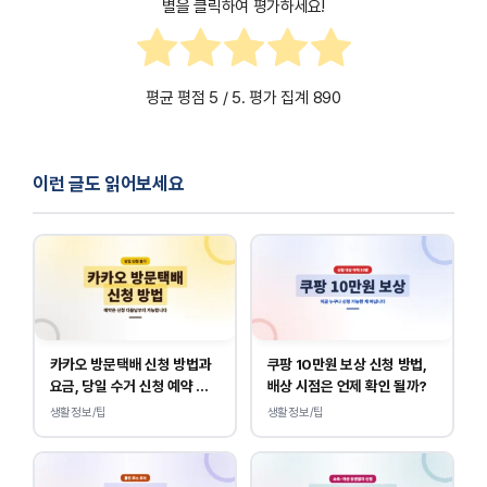
설정 → 개인용 핫스팟 → “다른 사람의 요청 허용” 활성
셀룰러 데이터를 끄면 핫스팟이 자동으로 비활성화됨
별을 클릭하여 평가하세요!
화
평균 평점
5
/ 5. 평가 집계
890
이런 글도 읽어보세요
카카오 방문택배 신청 방법과
쿠팡 10만원 보상 신청 방법,
요금, 당일 수거 신청 예약 안
배상 시점은 언제 확인 될까?
내
생활정보/팁
생활정보/팁