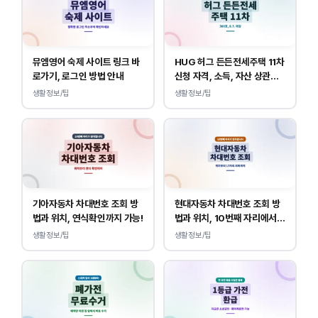
뮤엠영어 숙제 사이트 링크 바
HUG 허그 든든전세주택 11차
로가기, 로그인 방법 안내
신청 자격, 소득, 자산 상관없
이 가능합니다.
생활정보/팁
생활정보/팁
기아자동차 차대번호 조회 방
현대자동차 차대번호 조회 방
법과 위치, 연식확인까지 가능!
법과 위치, 10번째 자리에서
연식 확인!
생활정보/팁
생활정보/팁