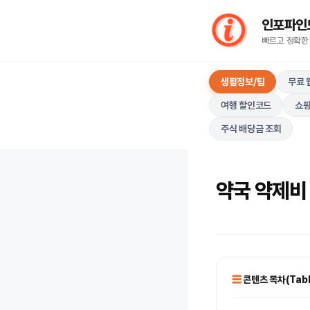
컨
인포파인드(I
텐
빠르고 정확한
츠
로
생활정보/팁
무료 
건
너
여행 할인코드
쇼핑
뛰
주식 배당금 조회
기
약국 약제비 
콘텐츠 목차(Table