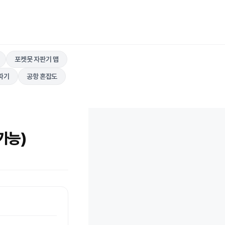
포켓못 자판기 맵
따기
공항 혼잡도
가능)