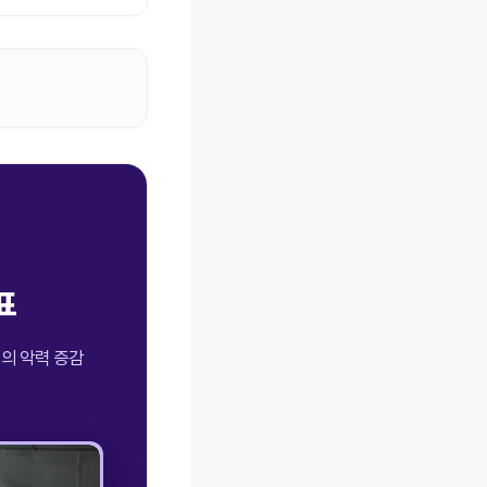
표
성의 악력 증감