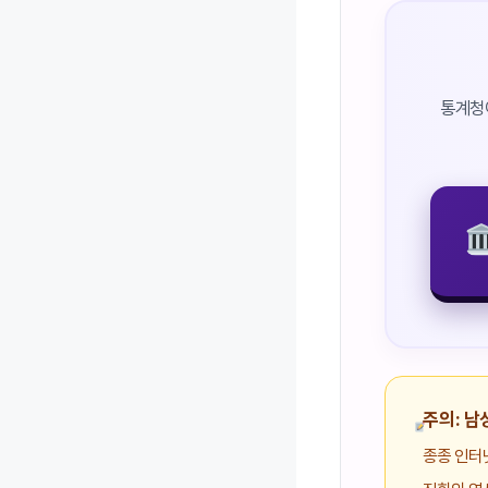
통계청이
주의: 남
종종 인터넷