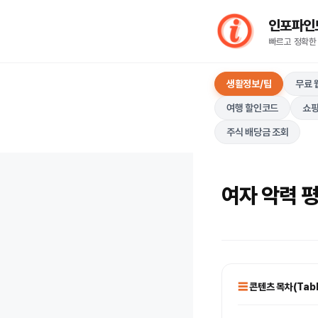
컨
인포파인드(I
텐
빠르고 정확한
츠
로
생활정보/팁
무료 
건
너
여행 할인코드
쇼핑
뛰
주식 배당금 조회
기
여자 악력 평
콘텐츠 목차(Table