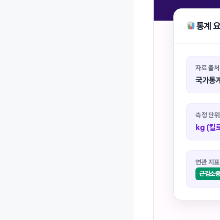
통계 
자료 출처 
국가통계
측정 단위
kg (킬
연관 지표
근감소증