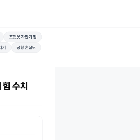
포켓못 자판기 맵
따기
공항 혼잡도
 힘 수치