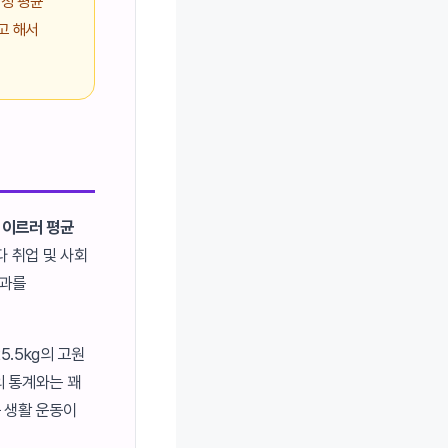
여성 평균
고 해서
 이르러 평균
다 취업 및 사회
결과를
25.5kg의 고원
의 통계와는 꽤
등 생활 운동이