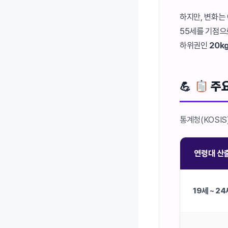
하지만, 변화는
55세를 기점
하위권인
20k
주요
통계청(KOSI
연령대 산
19세 ~ 24