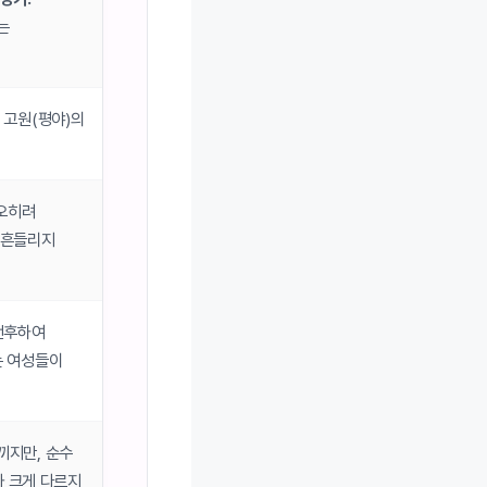
는
 고원(평야)의
 오히려
 흔들리지
전후하여
는 여성들이
끼지만, 순수
와 크게 다르지