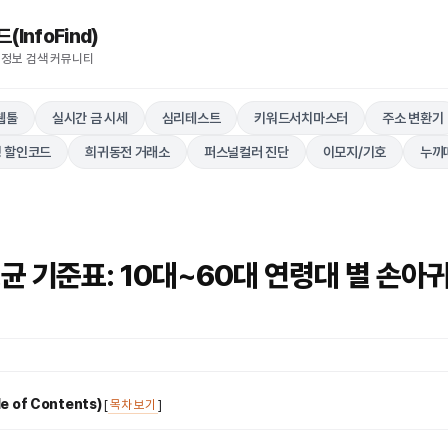
nfoFind)​​​​
 정보 검색 커뮤니티
웹툴
실시간 금 시세
심리테스트
키워드서치마스터
주소 변환기
 할인코드
희귀동전 거래소
퍼스널컬러 진단
이모지/기호
누끼
균 기준표: 10대~60대 연령대 별 손아귀
 of Contents)
[
목차 보기
]