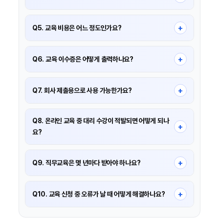
네, PC뿐 아니라 스마트폰에서도 강의 시청·평가·이수증
발급이 모두 가능합니다.
+
Q5. 교육 비용은 어느 정도인가요?
신임경비원 교육은 평균 8~12만 원대, 직무교육은 3~5만
원대이며 과정마다 다르므로 상세 페이지를 확인해야
+
Q6. 교육 이수증은 어떻게 출력하나요?
합니다.
[나의 강의실 → 이수증 발급] 메뉴에서 PDF로 즉시 출력할
수 있습니다.
+
Q7. 회사 제출용으로 사용 가능한가요?
네, 온세이프 이수증은 공식 법정교육 이수증으로 모든
경비업체 제출용으로 사용 가능합니다.
Q8. 온라인 교육 중 대리 수강이 적발되면 어떻게 되나
+
요?
대리 수강, 대리 시험은 법적 제재 대상이며 교육 이수가
즉시 취소됩니다. 실명 인증 및 수강 모니터링이 적용됩니다.
+
Q9. 직무교육은 몇 년마다 받아야 하나요?
직무교육은 매년 1회, 8시간 이상 반드시 이수해야 합니다.
+
Q10. 교육 신청 중 오류가 날 때 어떻게 해결하나요?
브라우저 변경, 캐시 삭제, 재로그인 후 재시도해보고 지속될