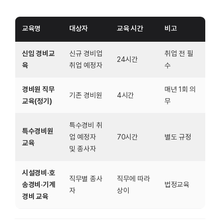
교육명
대상자
교육 시간
비고
신임 경비교
신규 경비업
취업 전 필
24시간
육
취업 예정자
수
경비원 직무
매년 1회 의
기존 경비원
4시간
교육(정기)
무
특수경비 취
특수경비원
업 예정자
70시간
별도 규정
교육
및 종사자
시설경비·호
직무별 종사
직무에 따라
송경비·기계
법정교육
자
상이
경비 교육