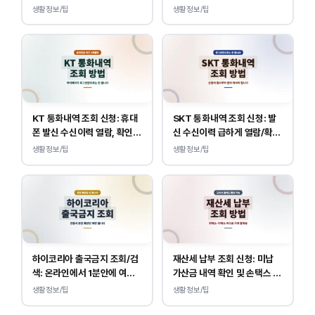
바로가기
생활정보/팁
생활정보/팁
KT 통화내역 조회 신청: 휴대
SKT 통화내역 조회 신청: 발
폰 발신 수신이력 열람, 확인
신 수신이력 급하게 열람/확인
하는 방법
하는 방법
생활정보/팁
생활정보/팁
하이코리아 출국금지 조회/검
재산세 납부 조회 신청: 미납
색: 온라인에서 1분안에 여부
가산금 내역 확인 및 손택스 이
확인 하는 방법
택스 경로 안내
생활정보/팁
생활정보/팁