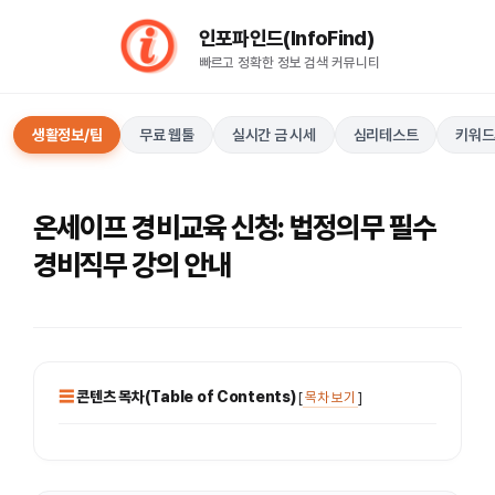
컨
인포파인드(InfoFind)​​​​
텐
빠르고 정확한 정보 검색 커뮤니티
츠
로
건
생활정보/팁
무료 웹툴
실시간 금 시세
심리테스트
키워드
너
뛰
기
온세이프 경비교육 신청: 법정의무 필수
경비직무 강의 안내
콘텐츠 목차(Table of Contents)
[
목차 보기
]