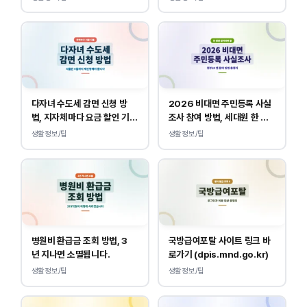
다자녀 수도세 감면 신청 방
2026 비대면 주민등록 사실
법, 지자체마다 요금 할인 기준
조사 참여 방법, 세대원 한 명
이 다릅니다.
만 하면 됩니다.
생활정보/팁
생활정보/팁
병원비 환급금 조회 방법, 3
국방급여포탈 사이트 링크 바
년 지나면 소멸됩니다.
로가기 (dpis.mnd.go.kr)
생활정보/팁
생활정보/팁