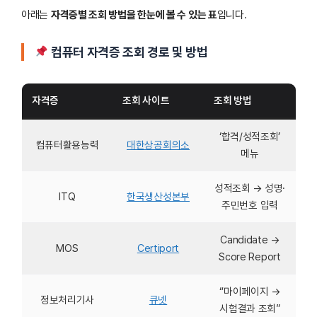
아래는
자격증별 조회 방법을 한눈에 볼 수 있는 표
입니다.
컴퓨터 자격증 조회 경로 및 방법
자격증
조회 사이트
조회 방법
‘합격/성적조회’
컴퓨터활용능력
대한상공회의소
메뉴
성적조회 → 성명·
ITQ
한국생산성본부
주민번호 입력
Candidate →
MOS
Certiport
Score Report
“마이페이지 →
정보처리기사
큐넷
시험결과 조회”