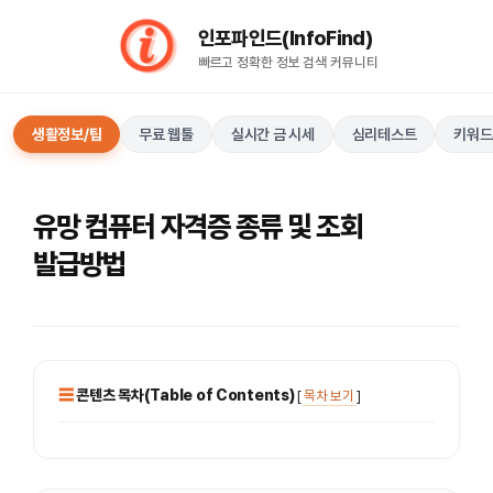
컨
인포파인드(InfoFind)​​​​
텐
빠르고 정확한 정보 검색 커뮤니티
츠
로
건
생활정보/팁
무료 웹툴
실시간 금 시세
심리테스트
키워드
너
뛰
기
유망 컴퓨터 자격증 종류 및 조회
발급방법
콘텐츠 목차(Table of Contents)
[
목차 보기
]