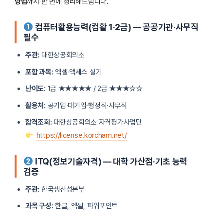
방법
까지 한 번에 정리해드립니다.
컴퓨터활용능력(컴활 1·2급) — 공공기관·사무직
필수
주관:
대한상공회의소
포함 과목:
엑셀·액세스 실기
난이도:
1급 ★★★★★ / 2급 ★★★☆☆
활용처:
공기업·대기업·행정직·사무직
합격조회:
대한상공회의소 자격평가사업단
https://license.korcham.net/
ITQ(정보기술자격) — 대학 가산점·기초 능력
검증
주관:
한국생산성본부
과목 구성:
한글, 엑셀, 파워포인트