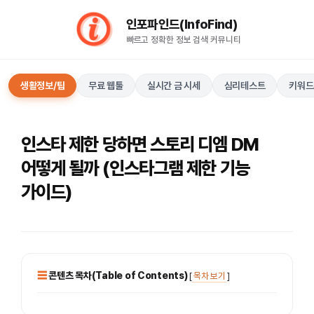
컨
인포파인드(InfoFind)​​​​
텐
빠르고 정확한 정보 검색 커뮤니티
츠
로
건
생활정보/팁
무료 웹툴
실시간 금 시세
심리테스트
키워드
너
뛰
기
인스타 제한 당하면 스토리 디엠 DM
어떻게 될까 (인스타그램 제한 기능
가이드)
콘텐츠 목차(Table of Contents)
[
목차 보기
]