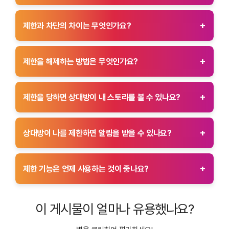
제한을 당한 경우 상대방의 활동 상태(마지막 접속 시간 등)를 볼
수 없습니다. 또한 상대방이 현재 온라인인지 여부도 확인할 수
+
제한과 차단의 차이는 무엇인가요?
없습니다.
제한은 상대방이 내 콘텐츠와 메시지를 보지 못하게 하거나 댓글을
제한하는 기능이며, 차단은 상대방이 아예 내 계정을 찾거나
+
제한을 해제하는 방법은 무엇인가요?
팔로우할 수 없게 만드는 기능입니다. 차단은 더 강력한
조치입니다.
상대방을 제한 해제하려면 인스타그램 프로필로 이동하여 설정
메뉴에서 “개인 정보 보호”를 선택한 후, “제한된 계정” 섹션에서
+
제한을 당하면 상대방이 내 스토리를 볼 수 있나요?
해당 계정을 찾아 해제할 수 있습니다.
제한을 당한 경우 상대방은 내 스토리를 볼 수 없습니다. 스토리를
게시해도 제한한 상대방에게는 노출되지 않으며, 제한 상태에서는
+
상대방이 나를 제한하면 알림을 받을 수 있나요?
스토리 뷰 기록에도 남지 않습니다.
인스타그램은 제한 기능을 사용하더라도 상대방에게 별도의
알림을 보내지 않습니다. 따라서 제한을 당했는지 여부를
+
제한 기능은 언제 사용하는 것이 좋나요?
직접적으로 알 수 있는 방법은 없습니다.
제한 기능은 특정 사용자가 내 게시물에 부적절한 댓글을 남기거나
메시지를 보낼 때 유용합니다. 차단이 부담스러울 경우 제한
이 게시물이 얼마나 유용했나요?
기능을 사용하여 상대방의 활동을 관리할 수 있습니다.