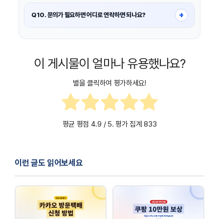
전역 직후에는 병적 정보가 시스템에 반영되기까지 시간이 걸릴 수
대리 신청은 보통 위임장·신분증 등 추가 서류가 필요하므로 방문 전
있습니다.
+
Q10. 문의가 필요하면 어디로 연락하면 되나요?
필요한 서류를 확인하는 것이 안전합니다.
급하면
부대에서 받은 전역 관련 서류
를 우선 사용하고, 필요 시
전역증 재발급/병적증명서 발급은
정부24 민원 안내
또는
병무청
병무청/행정기관 방문 발급을 고려하세요.
민원 안내
를 우선 확인하는 것이 정확합니다.
온라인 신청 오류·본인 인증 문제·발급 불가 사유는 병무청 고객지원
이 게시물이 얼마나 유용했나요?
또는 관할 병무청 문의가 빠릅니다.
별을 클릭하여 평가하세요!
정부24 신청 안내
병무청 발급안내
평균 평점
4.9
/ 5. 평가 집계
833
이런 글도 읽어보세요