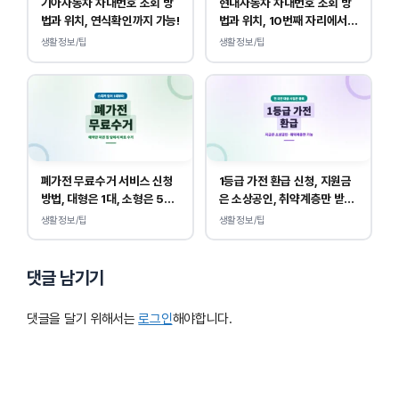
기아자동차 차대번호 조회 방
현대자동차 차대번호 조회 방
법과 위치, 연식확인까지 가능!
법과 위치, 10번째 자리에서
연식 확인!
생활정보/팁
생활정보/팁
폐가전 무료수거 서비스 신청
1등급 가전 환급 신청, 지원금
방법, 대형은 1대, 소형은 5개
은 소상공인, 취약계층만 받
부터 무상입니다.
을 수 있습니다.
생활정보/팁
생활정보/팁
댓글 남기기
댓글을 달기 위해서는
로그인
해야합니다.