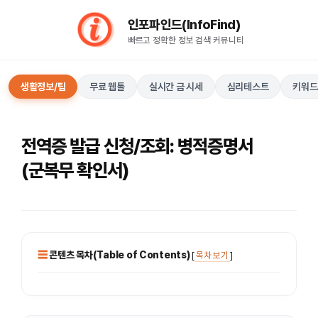
컨
인포파인드(InfoFind)​​​​
텐
빠르고 정확한 정보 검색 커뮤니티
츠
로
건
생활정보/팁
무료 웹툴
실시간 금 시세
심리테스트
키워드
너
뛰
기
전역증 발급 신청/조회: 병적증명서
(군복무 확인서)
콘텐츠 목차(Table of Contents)
[
목차 보기
]