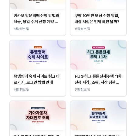
카카오 방문택배 신청 방법과
쿠팡 10만원 보상 신청 방법,
요금, 당일 수거 신청 예약 안
배상 시점은 언제 확인 될까?
내
생활정보/팁
생활정보/팁
뮤엠영어 숙제 사이트 링크 바
HUG 허그 든든전세주택 11차
로가기, 로그인 방법 안내
신청 자격, 소득, 자산 상관없
이 가능합니다.
생활정보/팁
생활정보/팁