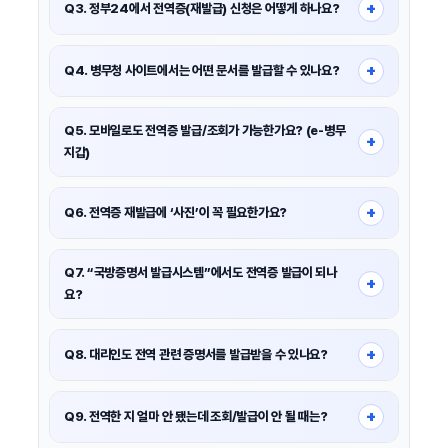
사항을 증명하는 공식 증명서입니다.
+
Q3. 정부24에서 전역증(재발급) 신청은 어떻게 하나요?
기관 제출용은 병적증명서로 충분한 경우가 많아
‘전역증’이 꼭
정부24에서 ‘병역증 및 전역증 재발급 신청’ 메뉴로 들어가
본인
필요한지 먼저 확인하는 것이 좋아요.
인증 후 신청
하면 됩니다.
+
Q4. 병무청 사이트에서는 어떤 문서를 발급할 수 있나요?
정부24 접속 → 로그인(간편/공동인증 등)
병무청 ‘병적증명서 등 발급안내’에서
병적증명서, 군입영
민원 신청 → 전역증(또는 병역증) 재발급 선택
사실확인서, 전역증 재발급
등 관련 메뉴로 연결됩니다.
Q5. 모바일로도 전역증 발급/조회가 가능한가요? (e-병무
+
신청서 작성 → 제출(안내에 따라 사진 필요 가능)
지갑)
참고로 병적증명서 발급은 행정기관 통합에 따라
정부24 발급
으로
안내되는 경우가 많습니다.
네. 병무청 안내에 따르면
‘e-병무지갑’ 앱에서 모바일 전역증
재발급이 가능
합니다.
+
Q6. 전역증 재발급에 ‘사진’이 꼭 필요한가요?
앱 설치 → 본인 인증
병무청 안내 기준으로 전역증 재발급은
사진(규격 2.5cm ×
디지털 신분증/증명서 메뉴 → 전역 관련 항목 선택
3cm) 1매
가 필요하다고 안내됩니다.
Q7. “국방증명서 발급시스템”에서도 전역증 발급이 되나
+
발급 후 화면 제시 또는 제출(가능 범위 내)
요?
다만 신청 채널(정부24/방문/모바일)과 개인 상황에 따라 제출
방식이 달라질 수 있어, 신청 화면의 안내를 꼭 확인하세요.
안내에 따르면
전역증은 국방증명서 발급시스템에서 지원하지 않는
서비스
로 안내된 사례가 있습니다.
+
Q8. 대리인도 전역 관련 증명서를 발급받을 수 있나요?
이 경우 정부24 ‘병역증 및 전역증 재발급 신청’ 또는 병무청 경로를
정부24의 ‘병적증명서’ 안내 기준으로
방문·FAX·우편 등은 본인
이용하는 것이 정확합니다.
또는 대리인 신청이 가능
하며,
온라인은 대리인 신청이 제한
될 수
+
Q9. 전역한 지 얼마 안 됐는데 조회/발급이 안 될 때는?
있습니다.