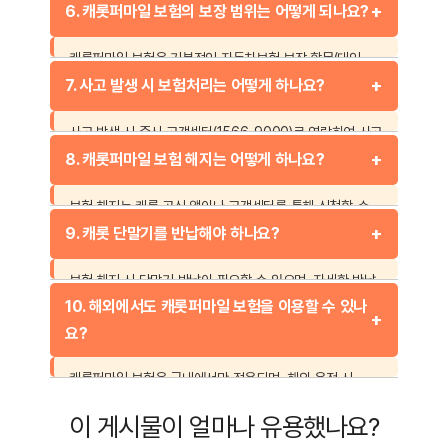
상담이 가능합니다. 또한 공식 웹사이트와 모바일 앱에서도
6. 캐롯퍼마일 보험의 보장 범위는 어떻게 되나요?
1:1 문의를 할 수 있습니다.
캐롯퍼마일 보험은 기본적인 자동차보험 보장 항목(대인,
대물, 자기신체사고 등)에 더해 선택적으로 추가 보장을
7. 사고 발생 시 보험처리는 어떻게 하나요?
설정할 수 있습니다.
사고 발생 시 즉시 고객센터(1566-9000)로 연락하여 사고
접수를 진행해야 합니다. 이후 지정된 절차에 따라 보상
8. 캐롯퍼마일 보험 해지는 어떻게 하나요?
처리가 진행됩니다.
보험 해지는 캐롯 공식 앱이나 고객센터를 통해 신청할 수
있으며, 해지 시점까지의 보험료가 정산됩니다.
9. 캐롯 단말기를 반납해야 하나요?
보험 해지 시 단말기 반납이 필요할 수 있으며, 자세한 반납
절차는 고객센터에서 안내받을 수 있습니다.
10. 해외에서도 캐롯퍼마일 보험을 이용할 수 있나
요?
캐롯퍼마일 보험은 국내에서만 적용되며, 해외 운전 시
별도의 해외 자동차보험 가입이 필요합니다.
이 게시물이 얼마나 유용했나요?