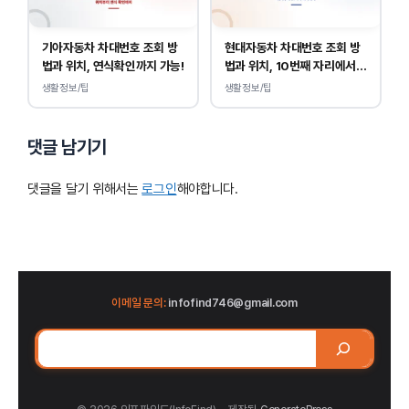
기아자동차 차대번호 조회 방
현대자동차 차대번호 조회 방
법과 위치, 연식확인까지 가능!
법과 위치, 10번째 자리에서
연식 확인!
생활정보/팁
생활정보/팁
댓글 남기기
댓글을 달기 위해서는
로그인
해야합니다.
이메일 문의:
infofind746@gmail.com
검
색