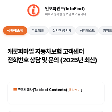
컨
인포파인드(InfoFind)​​​​
텐
빠르고 정확한 정보 검색 커뮤니티
츠
로
건
생활정보/팁
무료 웹툴
실시간 금 시세
심리테스트
키워드
너
뛰
기
캐롯퍼마일 자동차보험 고객센터
전화번호 상담 및 문의 (2025년 최신)
콘텐츠 목차(Table of Contents)
[
목차 보기
]