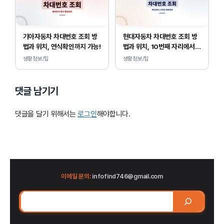
기아자동차 차대번호 조회 방
현대자동차 차대번호 조회 방
법과 위치, 연식확인까지 가능!
법과 위치, 10번째 자리에서
연식 확인!
생활정보/팁
생활정보/팁
댓글 남기기
댓글을 달기 위해서는
로그인
해야합니다.
이메일 문의:
infofind746@gmail.com
검
색