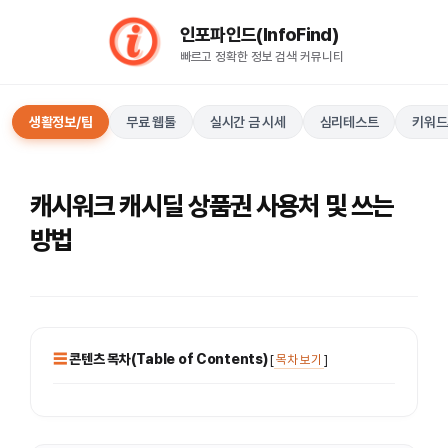
컨
인포파인드(InfoFind)​​​​
텐
빠르고 정확한 정보 검색 커뮤니티
츠
로
건
생활정보/팁
무료 웹툴
실시간 금 시세
심리테스트
키워드
너
뛰
기
캐시워크 캐시딜 상품권 사용처 및 쓰는
방법
콘텐츠 목차(Table of Contents)
[
목차 보기
]