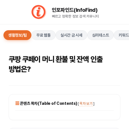
컨
인포파인드(InfoFind)​​​​
텐
빠르고 정확한 정보 검색 커뮤니티
츠
로
건
생활정보/팁
무료 웹툴
실시간 금 시세
심리테스트
키워드
너
뛰
기
쿠팡 쿠페이 머니 환불 및 잔액 인출
방법은?
콘텐츠 목차(Table of Contents)
[
목차 보기
]