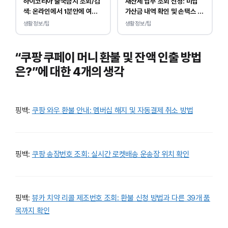
하이코리아 출국금지 조회/검
재산세 납부 조회 신청: 미납
색: 온라인에서 1분안에 여부
가산금 내역 확인 및 손택스 이
확인 하는 방법
택스 경로 안내
생활정보/팁
생활정보/팁
“쿠팡 쿠페이 머니 환불 및 잔액 인출 방법
은?”에 대한 4개의 생각
핑백:
쿠팡 와우 환불 안내: 멤버십 해지 및 자동결제 취소 방법
핑백:
쿠팡 송장번호 조회: 실시간 로켓배송 운송장 위치 확인
핑백:
뷰카 치약 리콜 제조번호 조회: 환불 신청 방법과 다른 39개 품
목까지 확인