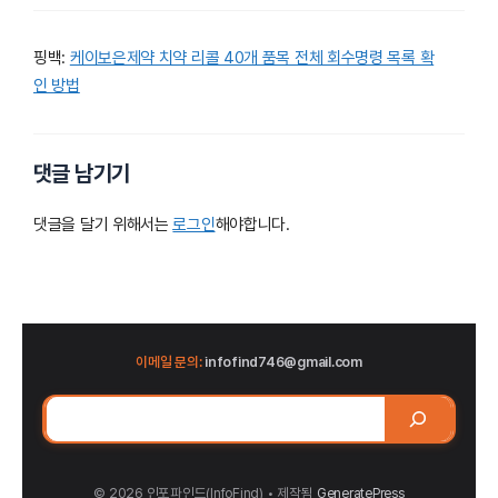
핑백:
케이보은제약 치약 리콜 40개 품목 전체 회수명령 목록 확
인 방법
댓글 남기기
댓글을 달기 위해서는
로그인
해야합니다.
이메일 문의:
infofind746@gmail.com
검
색
© 2026 인포파인드(InfoFind)​​​​
• 제작됨
GeneratePress