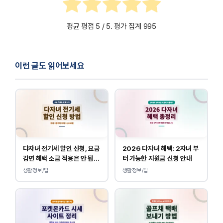
평균 평점
5
/ 5. 평가 집계
995
이런 글도 읽어보세요
다자녀 전기세 할인 신청, 요금
2026 다자녀 혜택: 2자녀 부
감면 혜택 소급 적용은 안 됩니
터 가능한 지원금 신청 안내
다.
생활정보/팁
생활정보/팁