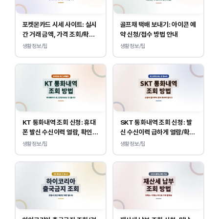
포켓몬카드 시세 사이트: 실시
골프채 택배 보내기: 아이콘 예
간 거래 금액, 가격 조회/확인
약 신청/접수 방법 안내
바로가기
생활정보/팁
생활정보/팁
KT 통화내역 조회 신청: 휴대
SKT 통화내역 조회 신청: 발
폰 발신 수신이력 열람, 확인
신 수신이력 급하게 열람/확인
하는 방법
하는 방법
생활정보/팁
생활정보/팁