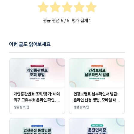
평균 평점
5
/ 5. 평가 집계
1
이런 글도 읽어보세요
개인통관번호 조회/찾기: 해외
건강보험료 납부확인서 발급:
직구 고유부호 온라인 확인, 발
온라인 신청 방법, 모바일 내역
급 방법
조회 안내
생활정보/팁
생활정보/팁