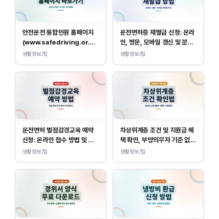
안전운전 통합민원 홈페이지
운전면허증 재발급 신청: 온라
(www.safedriving.or.kr)
인, 방문, 모바일 갱신 및 분실
바로가기, 운전면허 민원 사이
대응
생활정보/팁
생활정보/팁
트 접속
운전면허 벌점감경교육 예약
차상위계층 조건 및 지원금 혜
신청: 온라인 접수 방법 및 비
택 확인, 부양의무자 기준 없
용 안내
이 소득, 재산만 봅니다.
생활정보/팁
생활정보/팁