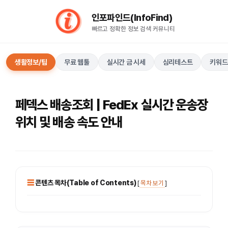
컨
인포파인드(InfoFind)​​​​
텐
빠르고 정확한 정보 검색 커뮤니티
츠
로
건
생활정보/팁
무료 웹툴
실시간 금 시세
심리테스트
키워드
너
뛰
기
페덱스 배송조회 | FedEx 실시간 운송장
위치 및 배송 속도 안내
콘텐츠 목차(Table of Contents)
[
목차 보기
]