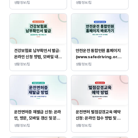
급 방법
생활정보/팁
생활정보/팁
건강보험료 납부확인서 발급:
안전운전 통합민원 홈페이지
온라인 신청 방법, 모바일 내역
(www.safedriving.or.kr)
조회 안내
바로가기, 운전면허 민원 사이
생활정보/팁
생활정보/팁
트 접속
운전면허증 재발급 신청: 온라
운전면허 벌점감경교육 예약
인, 방문, 모바일 갱신 및 분실
신청: 온라인 접수 방법 및 비
대응
용 안내
생활정보/팁
생활정보/팁