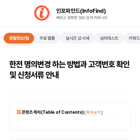
컨
인포파인드(InfoFind)​​​​
텐
빠르고 정확한 정보 검색 커뮤니티
츠
로
건
생활정보/팁
무료 웹툴
실시간 금 시세
심리테스트
키워드
너
뛰
기
한전 명의변경 하는 방법과 고객번호 확인
및 신청서류 안내
콘텐츠 목차(Table of Contents)
[
목차 보기
]