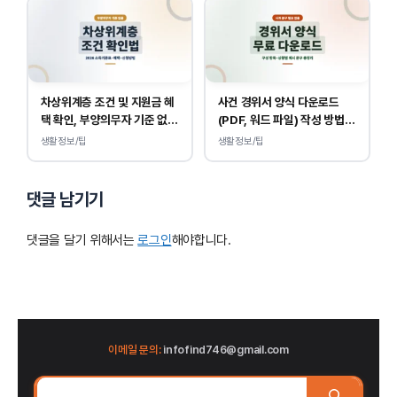
차상위계층 조건 및 지원금 혜
사건 경위서 양식 다운로드
택 확인, 부양의무자 기준 없
(PDF, 워드 파일) 작성 방법
이 소득, 재산만 봅니다.
및 예시
생활정보/팁
생활정보/팁
댓글 남기기
댓글을 달기 위해서는
로그인
해야합니다.
이메일 문의:
infofind746@gmail.com