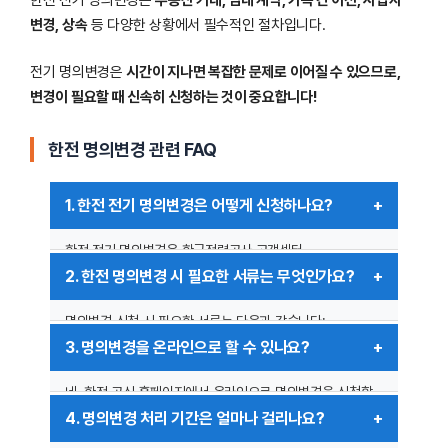
변경, 상속
등 다양한 상황에서 필수적인 절차입니다.
전기 명의변경은
시간이 지나면 복잡한 문제로 이어질 수 있으므로,
변경이 필요할 때 신속히 신청하는 것이 중요합니다!
한전 명의변경 관련 FAQ
1. 한전 전기 명의변경은 어떻게 신청하나요?
한전 전기 명의변경은 한국전력공사 고객센터
(
www.kepco.co.kr
) 또는 123(지역번호 없이) 고객센터
2. 한전 명의변경 시 필요한 서류는 무엇인가요?
전화를 통해 신청할 수 있습니다. 온라인 신청, 방문 신청,
팩스 접수가 가능하며, 신청서와 관련 서류를 제출해야
명의변경 신청 시 필요한 서류는 다음과 같습니다:
합니다.
– 명의변경 신청서 (한전 홈페이지 다운로드 가능)
3. 명의변경을 온라인으로 할 수 있나요?
– 신규 명의자의 신분증 사본
– 기존 명의자의 동의서 또는 계약 해지 요청서
네, 한전 공식 홈페이지에서 온라인으로 명의변경을 신청할
– 임대차 계약서 또는 건물 등기부등본 (해당 시)
수 있습니다. 공인인증서 또는 간편 인증을 사용하여 본인
4. 명의변경 처리 기간은 얼마나 걸리나요?
상황에 따라 추가 서류가 요구될 수 있으므로 사전 문의가
확인 후 진행이 가능합니다.