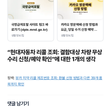
국방급여포탈 사이트 링크 바
카카오 방문택배 신청 방법과
로가기 (dpis.mnd.go.kr)
요금, 당일 수거 신청 예약 안
내
생활정보/팁
생활정보/팁
“현대자동차 리콜 조회: 결함대상 차량 무상
수리 신청/예약 확인”에 대한 1개의 생각
핑백:
뷰카 치약 리콜 제조번호 조회: 환불 신청 방법과 다른 39개 품
목까지 확인
댓글 남기기