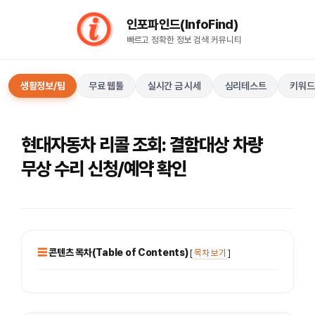
컨
인포파인드(InfoFind)​​​​
텐
빠르고 정확한 정보 검색 커뮤니티
츠
로
건
생활정보/팁
무료 웹툴
실시간 금 시세
심리테스트
키워드
너
뛰
기
현대자동차 리콜 조회: 결함대상 차량
무상 수리 신청/예약 확인
콘텐츠 목차(Table of Contents)
[
목차 보기
]