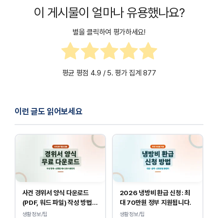
입력하면 진행 중 리콜과 완료 여부까지 공식적으로 확인할
이 게시물이 얼마나 유용했나요?
수 있습니다.
별을 클릭하여 평가하세요!
평균 평점
4.9
/ 5. 평가 집계
877
이런 글도 읽어보세요
사건 경위서 양식 다운로드
2026 냉방비 환급 신청: 최
(PDF, 워드 파일) 작성 방법
대 70만원 정부 지원됩니다.
및 예시
생활정보/팁
생활정보/팁