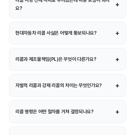
리콜 시행 전에 자비로 수리했는데 비용 보상이 되나
+
요?
가능합니다. 리콜 공표 이전 1년 이내에 동일 결함을 본인
+
현대자동차 리콜 사실은 어떻게 통보되나요?
부담으로 수리했다면 관련 정비내역서, 영수증(세금계산서·
카드전표 포함), 자동차등록증, 신분증, 통장 사본을 준비해
제작사에 청구할 수 있습니다.
정부는 보도자료를 통해 공개하고, 제작사는 중앙일간지
+
리콜과 제조물책임(PL)은 무엇이 다른가요?
고지와 함께 차량 소유자에게 우편 안내를 발송합니다. 또한
자동차리콜센터에서 상시 조회가 가능합니다.
리콜은 사고 예방을 위한 사전적 시정조치 제도이며 무상
+
자발적 리콜과 강제 리콜의 차이는 무엇인가요?
수리·교환이 핵심입니다. 제조물책임은 이미 발생한 손해에
대해 제조사가 배상하는 사후 책임 제도입니다.
자발적 리콜은 제작사가 스스로 결함을 인정하고 시행하는
+
리콜 명령은 어떤 절차를 거쳐 결정되나요?
방식이며, 강제 리콜은 정부 조사 및 심의를 거쳐 명령으로
이루어집니다. 실제로는 자발적 리콜 비중이 높습니다.
자동차안전연구원의 결함 조사 후 제작결함심사평가위원회