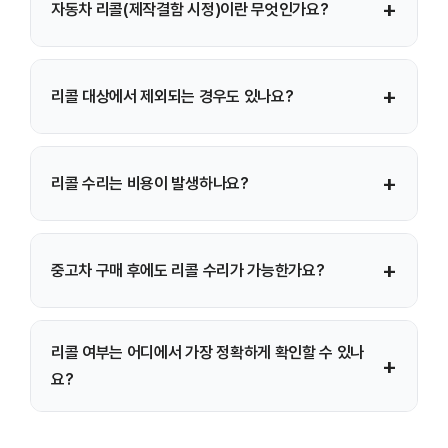
+
자동차 리콜(제작결함 시정)이란 무엇인가요?
심의, 국토교통부 청문 절차를 거쳐 최종 리콜 명령이
내려집니다.
안전기준에 미달하거나 운행 안전에 영향을 줄 수 있는
+
리콜 대상에서 제외되는 경우도 있나요?
결함이 확인된 경우 제작사가 이를 공개하고 무상으로 개선
조치를 하는 제도입니다.
에어컨·라디오 등 편의장치 문제, 소모품 마모(브레이크 패드·
+
리콜 수리는 비용이 발생하나요?
배터리 등), 단순 녹이나 흠집 등 안전과 직접 관련 없는
사항은 일반적으로 리콜 대상이 아닙니다.
리콜로 인정된 결함에 대해서는 부품비와 공임 모두 전액
+
중고차 구매 후에도 리콜 수리가 가능한가요?
무상 처리됩니다. 소비자에게 비용을 청구하지 않습니다.
가능합니다. 차량 소유자라면 신차·중고차 여부와 관계없이
리콜 여부는 어디에서 가장 정확하게 확인할 수 있나
+
리콜 대상 차량이면 동일하게 무상 수리를 받을 수 있습니다.
요?
자동차리콜센터(car.go.kr)에서 차량번호 또는 차대번호를