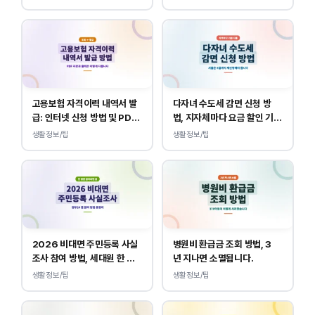
고용보험 자격이력 내역서 발
다자녀 수도세 감면 신청 방
급: 인터넷 신청 방법 및 PDF
법, 지자체마다 요금 할인 기준
양식 출력
이 다릅니다.
생활정보/팁
생활정보/팁
2026 비대면 주민등록 사실
병원비 환급금 조회 방법, 3
조사 참여 방법, 세대원 한 명
년 지나면 소멸됩니다.
만 하면 됩니다.
생활정보/팁
생활정보/팁