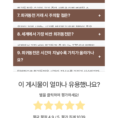
확인하고, 전문가에게 감정을 받는 것이 가장 확실한
방법입니다.
희귀동전은 습기와 공기 중의 산화로 인해 변색될 수
있으므로, 공기 차단이 가능한 플라스틱 케이스에 보관하는
7. 희귀동전 거래 시 주의할 점은?
것이 좋습니다. 또한, 맨손으로 만지지 않고 면 장갑을
착용하는 것이 권장됩니다.
온라인 거래 시에는 사기를 방지하기 위해 평판이 좋은
판매자와 거래하는 것이 중요합니다. 또한, 거래 전 반드시
8. 세계에서 가장 비싼 희귀동전은?
감정서를 확인하고 공식적인 결제 수단을 이용하는 것이
안전합니다.
세계에서 가장 비싼 희귀동전 중 하나는 1794년 발행된
플로우잉 헤어 달러(Flowing Hair Dollar)입니다. 이 동전은
9. 희귀동전은 시간이 지날수록 가치가 올라가나
희소성이 매우 높아 수백만 달러에 거래된 바 있습니다.
요?
일반적으로 희귀동전은 시간이 지날수록 가치가 상승하지만,
반드시 그런 것은 아닙니다. 특정 동전의 희귀성이 변하거나
이 게시물이 얼마나 유용했나요?
수요가 줄어들면 가격이 하락할 수도 있습니다.
별을 클릭하여 평가하세요!
평균 평점
4.9
/ 5. 평가 집계
1039