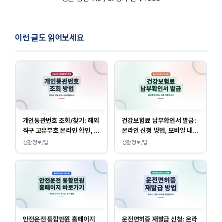
이런 글도 읽어보세요
개인통관번호 조회/찾기: 해외
건강보험료 납부확인서 발급:
직구 고유부호 온라인 확인, 발
온라인 신청 방법, 모바일 내역
급 방법
조회 안내
생활정보/팁
생활정보/팁
안전운전 통합민원 홈페이지
운전면허증 재발급 신청: 온라