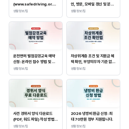
(www.safedriving.or.kr)
인, 방문, 모바일 갱신 및 분실
바로가기, 운전면허 민원 사이
대응
생활정보/팁
생활정보/팁
트 접속
운전면허 벌점감경교육 예약
차상위계층 조건 및 지원금 혜
신청: 온라인 접수 방법 및 비
택 확인, 부양의무자 기준 없
용 안내
이 소득, 재산만 봅니다.
생활정보/팁
생활정보/팁
사건 경위서 양식 다운로드
2026 냉방비 환급 신청: 최
(PDF, 워드 파일) 작성 방법
대 70만원 정부 지원됩니다.
및 예시
생활정보/팁
생활정보/팁