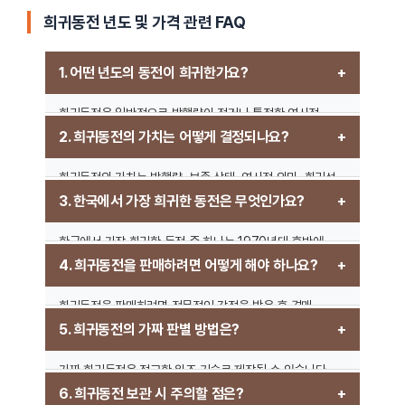
희귀동전 년도 및 가격 관련 FAQ
1. 어떤 년도의 동전이 희귀한가요?
희귀동전은 일반적으로 발행량이 적거나 특정한 역사적
사건과 관련이 있는 동전입니다. 예를 들어, 한국에서는
2. 희귀동전의 가치는 어떻게 결정되나요?
1970년대 후반의 10원짜리 동전이나 1998년 발행된 일부
500원짜리 동전이 희귀한 편입니다. 해외에서는 1943년
희귀동전의 가치는 발행량, 보존 상태, 역사적 의미, 희귀성
미국의 철제 1센트 동전이나, 1913년 발행된 리버티 헤드
등에 의해 결정됩니다. 같은 년도의 동전이라도 상태가
3. 한국에서 가장 희귀한 동전은 무엇인가요?
니켈 동전이 높은 가치를 가집니다.
완벽한 미사용(Uncirculated) 동전은 훨씬 높은 가치를
가질 수 있습니다. 또한, 수집가들 사이에서의 수요와 공급이
한국에서 가장 희귀한 동전 중 하나는 1970년대 후반에
가격에 큰 영향을 미칩니다.
발행된 10원 동전입니다. 또한 1998년 일부 500원 동전은
4. 희귀동전을 판매하려면 어떻게 해야 하나요?
기존의 500원 동전과 무게가 다르며, 수집가들 사이에서
높은 가치를 지니고 있습니다.
희귀동전을 판매하려면 전문적인 감정을 받은 후 경매
사이트, 동전 수집가 커뮤니티 또는 온라인 마켓플레이스를
5. 희귀동전의 가짜 판별 방법은?
활용하는 것이 좋습니다. 또한, 현지의 동전 거래상을 통해
판매할 수도 있습니다.
가짜 희귀동전은 정교한 위조 기술로 제작될 수 있습니다.
진품 여부를 확인하려면 동전의 무게, 재질, 엣지 디테일을
6. 희귀동전 보관 시 주의할 점은?