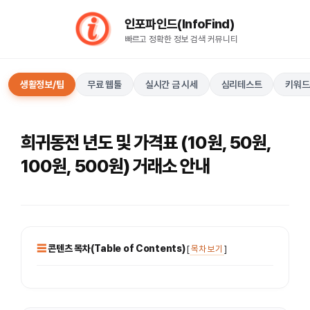
컨
인포파인드(InfoFind)​​​​
텐
빠르고 정확한 정보 검색 커뮤니티
츠
로
건
생활정보/팁
무료 웹툴
실시간 금 시세
심리테스트
키워드
너
뛰
기
희귀동전 년도 및 가격표 (10원, 50원,
100원, 500원) 거래소 안내
콘텐츠 목차(Table of Contents)
[
목차 보기
]