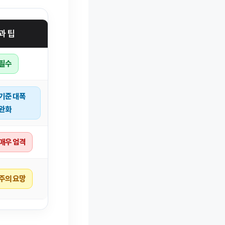
과 팁
필수
기준 대폭
완화
매우 엄격
주의 요망