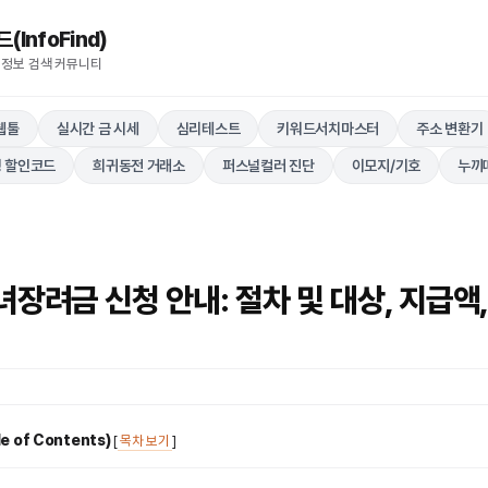
nfoFind)​​​​
 정보 검색 커뮤니티
웹툴
실시간 금 시세
심리테스트
키워드서치마스터
주소 변환기
 할인코드
희귀동전 거래소
퍼스널컬러 진단
이모지/기호
누끼
녀장려금 신청 안내: 절차 및 대상, 지급액
 of Contents)
[
목차 보기
]