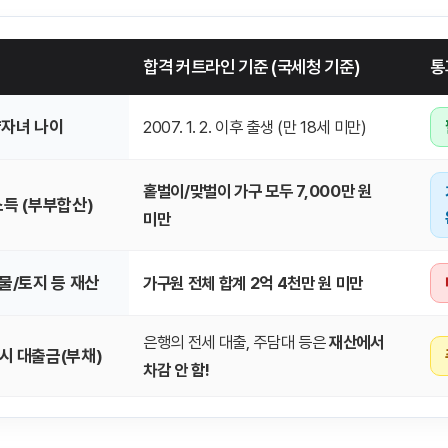
합격 커트라인 기준 (국세청 기준)
통
자녀 나이
2007. 1. 2. 이후 출생 (만 18세 미만)
홑벌이/맞벌이 가구 모두 7,000만 원
소득 (부부합산)
미만
물/토지 등 재산
가구원 전체 합계 2억 4천만 원 미만
은행의 전세 대출, 주담대 등은
재산에서
 시 대출금(부채)
차감 안 함!