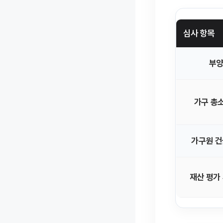
심사 항목
부양
가구 총
가구원 건
재산 평가