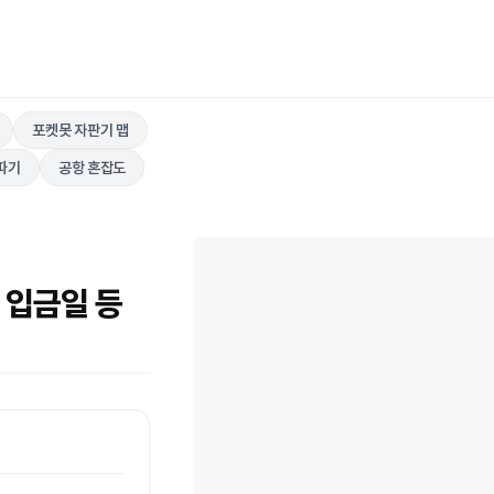
포켓못 자판기 맵
따기
공항 혼잡도
, 입금일 등