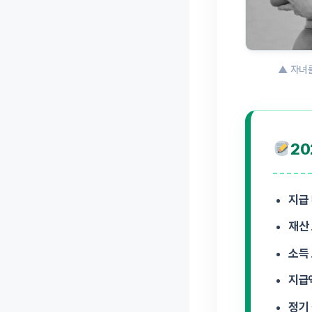
▲ 자녀를
20
지급 
재산 
소득 
지급
정기 