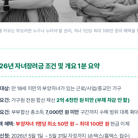
 키우는 부모라면 누구나 누려야 할 권리, 자녀 1인당 최대 100만 원의 혜택을
26년 자녀장려금 조건 및 개요 1분 요약
대상:
만 18세 미만의 부양자녀가 있는 근로/사업/종교인 가구
요건:
가구원 전원 합산 재산
2억 4천만 원 미만 (부채 차감 안 함)
요건:
부부합산 총소득
7,000만 원 미만
구간까지 수혜 범위 대폭 확대
액 혜택:
부양자녀 1명당 최소 50만 원 ~ 최대 100만 원
현금 이체
신청:
2026년 5월 1일 ~ 5월 31일 자정까지 (손택스/홈택스 접수)