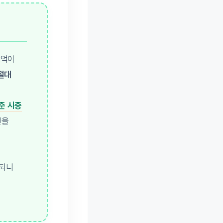
2억이
절대
준 시중
원을
급되니