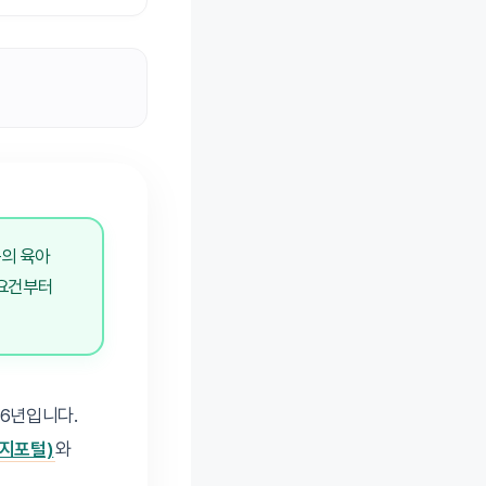
의 육아
 요건부터
26년입니다.
지포털)
와