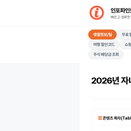
컨
인포파인드(I
텐
빠르고 정확한
츠
로
생활정보/팁
무료 
건
너
여행 할인코드
쇼핑
뛰
주식 배당금 조회
기
2026년 자
콘텐츠 목차(Table