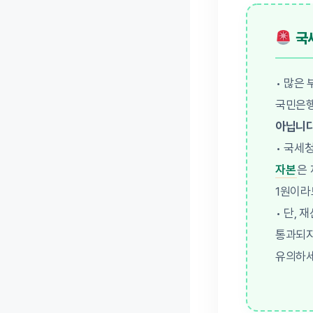
국세
• 많은
국민은행
아닙니다
• 국세
자본
은
1원이라
• 단, 
통과되
유의하세