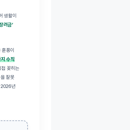
어 생활이
녀장려금’
급 훈풍이
까지 수직
 직접 꽂히는
준을 잘못
2026년