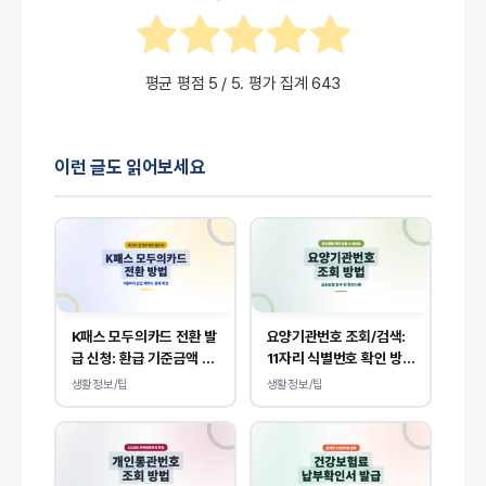
평균 평점
5
/ 5. 평가 집계
643
이런 글도 읽어보세요
K패스 모두의카드 전환 발
요양기관번호 조회/검색:
급 신청: 환급 기준금액 혜
11자리 식별번호 확인 방법
택 등
안내
생활정보/팁
생활정보/팁