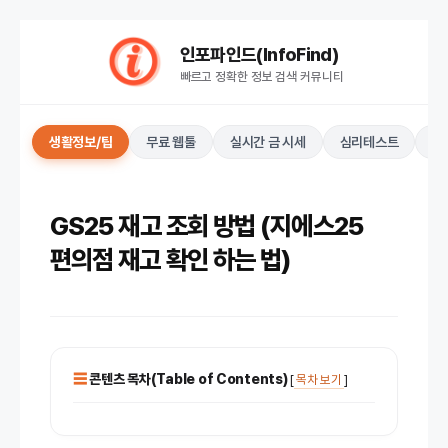
컨
인포파인드(InfoFind)​​​​
텐
빠르고 정확한 정보 검색 커뮤니티
츠
로
건
생활정보/팁
무료 웹툴
실시간 금 시세
심리테스트
키
너
뛰
기
GS25 재고 조회 방법 (지에스25
편의점 재고 확인 하는 법)
콘텐츠 목차(Table of Contents)
[
목차 보기
]