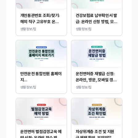
개인통관번호 조회/찾기:
건강보험료 납부확인서 발
해외 직구 고유부호 온라
급: 온라인 신청 방법, 모바
인 확인, 발급 방법
일 내역 조회 안내
생활정보/팁
생활정보/팁
안전운전 통합민원 홈페이
운전면허증 재발급 신청:
지
온라인, 방문, 모바일 갱신
(www.safedriving.or
및 분실 대응
생활정보/팁
생활정보/팁
.kr) 바로가기, 운전면허
민원 사이트 접속
운전면허 벌점감경교육 예
차상위계층 조건 및 지원
약 신청: 온라인 접수 방법
금 혜택 확인, 부양의무