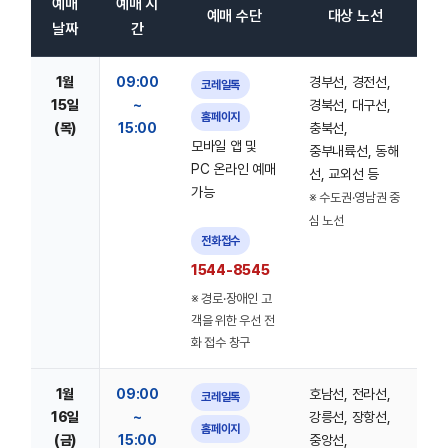
예매
예매 시
예매 수단
대상 노선
날짜
간
1월
09:00
경부선, 경전선,
코레일톡
15일
~
경북선, 대구선,
홈페이지
(목)
15:00
충북선,
모바일 앱 및
중부내륙선, 동해
PC 온라인 예매
선, 교외선 등
가능
※ 수도권·영남권 중
심 노선
전화접수
1544-8545
※ 경로·장애인 고
객을 위한 우선 전
화 접수 창구
1월
09:00
호남선, 전라선,
코레일톡
16일
~
강릉선, 장항선,
홈페이지
(금)
15:00
중앙선,