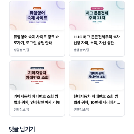
뮤엠영어 숙제 사이트 링크 바
HUG 허그 든든전세주택 11차
로가기, 로그인 방법 안내
신청 자격, 소득, 자산 상관없
이 가능합니다.
생활정보/팁
생활정보/팁
기아자동차 차대번호 조회 방
현대자동차 차대번호 조회 방
법과 위치, 연식확인까지 가능!
법과 위치, 10번째 자리에서
연식 확인!
생활정보/팁
생활정보/팁
댓글 남기기