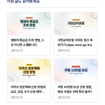
이런 글도 읽어보세요
병원비 환급금 조회 방법, 3
국방급여포탈 사이트 링크 바
년 지나면 소멸됩니다.
로가기 (dpis.mnd.go.kr)
생활정보/팁
생활정보/팁
카카오 방문택배 신청 방법과
쿠팡 10만원 보상 신청 방법,
요금, 당일 수거 신청 예약 안
배상 시점은 언제 확인 될까?
내
생활정보/팁
생활정보/팁