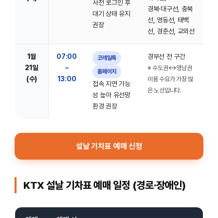
사전 로그인 후
경북·대구선, 충북
대기 상태 유지
선, 영동선, 태백
권장
선, 경춘선, 교외선
1월
07:00
경부선 전 구간
코레일톡
21일
~
※ 수도권↔영남권
홈페이지
(수)
13:00
이용 수요가 가장 많
접속 지연 가능
은 노선입니다.
성 높아 유선망
환경 권장
설날 기차표 예매 신청
KTX 설날 기차표 예매 일정 (경로·장애인)