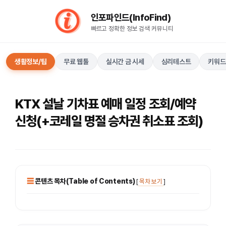
컨
인포파인드(InfoFind)​​​​
텐
빠르고 정확한 정보 검색 커뮤니티
츠
로
건
생활정보/팁
무료 웹툴
실시간 금 시세
심리테스트
키워드
너
뛰
기
KTX 설날 기차표 예매 일정 조회/예약
신청(+코레일 명절 승차권 취소표 조회)
콘텐츠 목차(Table of Contents)
[
목차 보기
]