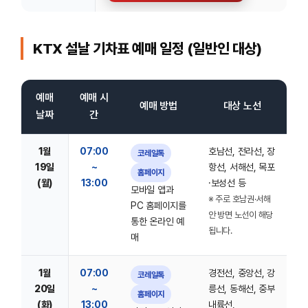
KTX 설날 기차표 예매 일정 (일반인 대상)
예매
예매 시
예매 방법
대상 노선
날짜
간
1월
07:00
호남선, 전라선, 장
코레일톡
19일
~
항선, 서해선, 목포
홈페이지
(월)
13:00
·보성선 등
모바일 앱과
※ 주로 호남권·서해
PC 홈페이지를
안 방면 노선이 해당
통한 온라인 예
됩니다.
매
1월
07:00
경전선, 중앙선, 강
코레일톡
20일
~
릉선, 동해선, 중부
홈페이지
(화)
13:00
내륙선,