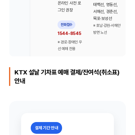
온라인 사전 로
태백선, 영동선,
그인 권장
서해선, 경춘선,
목포·보성선
전화접수
※ 호남·강원·서해안
방면 노선
1544-8545
※ 경로·장애인 우
선 예매 전용
KTX 설날 기차표 예매 결제/잔여석(취소표)
안내
결제 기간 안내