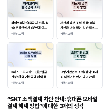
하이코리아 출국금지 조회/검
재산세 납부 조회 신청: 미납
색: 온라인에서 1분안에 여부
가산금 내역 확인 및 손택스 이
확인 하는 방법
택스 경로 안내
생활정보/팁
생활정보/팁
K패스 모두의카드 전환 발급
요양기관번호 조회/검색: 11자
신청: 환급 기준금액 혜택 등
리 식별번호 확인 방법 안내
생활정보/팁
생활정보/팁
“SKT 소액결제 차단 안내: 휴대폰 모바일
결제 해제 방법”에 대한 3개의 생각