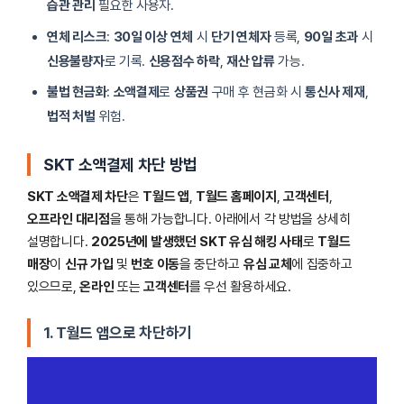
습관 관리
필요한 사용자.
연체 리스크
:
30일 이상 연체
시
단기 연체자
등록,
90일 초과
시
신용불량자
로 기록.
신용점수 하락
,
재산 압류
가능.
불법 현금화
:
소액결제
로
상품권
구매 후 현금화 시
통신사 제재
,
법적 처벌
위험.
SKT 소액결제 차단 방법
SKT 소액결제 차단
은
T월드 앱
,
T월드 홈페이지
,
고객센터
,
오프라인 대리점
을 통해 가능합니다. 아래에서 각 방법을 상세히
설명합니다.
2025년에 발생했던
SKT 유심 해킹 사태
로
T월드
매장
이
신규 가입
및
번호 이동
을 중단하고
유심 교체
에 집중하고
있으므로,
온라인
또는
고객센터
를 우선 활용하세요.
1. T월드 앱으로 차단하기