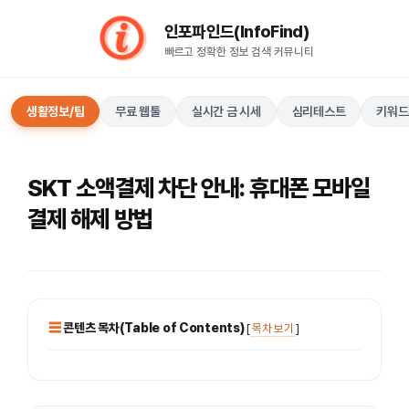
컨
인포파인드(InfoFind)​​​​
텐
빠르고 정확한 정보 검색 커뮤니티
츠
로
건
생활정보/팁
무료 웹툴
실시간 금 시세
심리테스트
키워드
너
뛰
기
SKT 소액결제 차단 안내: 휴대폰 모바일
결제 해제 방법
콘텐츠 목차(Table of Contents)
[
목차 보기
]