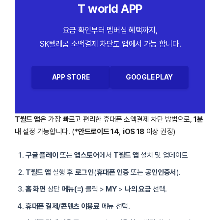
T world APP
요금 확인부터 멤버십 혜택까지,
SK텔레콤 소액결제 차단도 앱에서 가능 합니다.
APP STORE
GOOGLE PLAY
T월드 앱
은 가장 빠르고 편리한 휴대폰 소액결제 차단 방법으로,
1분
내
설정 가능합니다. (*
안드로이드 14
,
iOS 18
이상 권장)
구글 플레이
또는
앱스토어
에서
T월드 앱
설치 및 업데이트
T월드 앱
실행 후
로그인
(
휴대폰 인증
또는
공인인증서
).
홈 화면
상단
메뉴(≡)
클릭 >
MY
>
나의 요금
선택.
휴대폰 결제/콘텐츠 이용료
메뉴 선택.