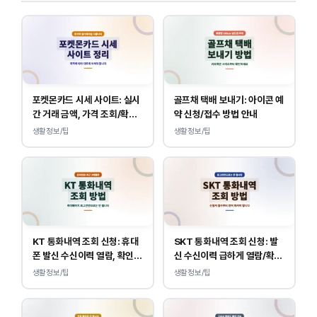
포켓몬카드 시세 사이트: 실시
골프채 택배 보내기: 아이콘 예
간 거래 금액, 가격 조회/확인
약 신청/접수 방법 안내
바로가기
생활정보/팁
생활정보/팁
KT 통화내역 조회 신청: 휴대
SKT 통화내역 조회 신청: 발
폰 발신 수신이력 열람, 확인
신 수신이력 급하게 열람/확인
하는 방법
하는 방법
생활정보/팁
생활정보/팁