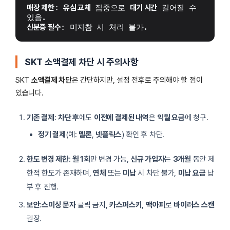
매장 제한
: 
유심 교체
 집중으로 
대기 시간
 길어질 수 
있음.
신분증 필수
: 미지참 시 처리 불가.
SKT 소액결제 차단 시 주의사항
SKT
소액결제 차단
은 간단하지만, 설정 전후로 주의해야 할 점이
있습니다.
기존 결제
:
차단 후
에도
이전에 결제된 내역
은
익월 요금
에 청구.
정기 결제
(예:
멜론
,
넷플릭스
) 확인 후 차단.
한도 변경 제한
:
월 1회
만 변경 가능,
신규 가입자
는
3개월
동안 제
한적 한도가 존재하며,
연체
또는
미납
시 차단 불가,
미납 요금
납
부 후 진행.
보안
:
스미싱 문자
클릭 금지,
카스퍼스키
,
맥아피
로
바이러스 스캔
권장.