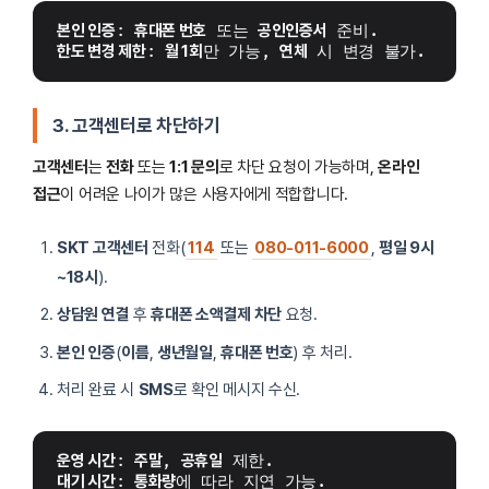
본인 인증
: 
휴대폰 번호
 또는 
공인인증서
 준비.
한도 변경 제한
: 
월 1회
만 가능, 
연체
 시 변경 불가.
3. 고객센터로 차단하기
고객센터
는
전화
또는
1:1 문의
로 차단 요청이 가능하며,
온라인
접근
이 어려운 나이가 많은 사용자에게 적합합니다.
SKT 고객센터
전화(
114
또는
080-011-6000
,
평일 9시
~18시
).
상담원 연결
후
휴대폰 소액결제 차단
요청.
본인 인증
(
이름
,
생년월일
,
휴대폰 번호
) 후 처리.
처리 완료 시
SMS
로 확인 메시지 수신.
운영 시간
: 
주말
, 
공휴일
 제한.
대기 시간
: 
통화량
에 따라 지연 가능.