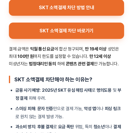
SKT 소액결제 차단 방법 안내
SKT 소액결제 차단 바로가기
결제 금액은
익월 통신 요금
에 합산 청구되며,
만 19세 이상
성인은
최대
100만 원
까지 한도를 설정할 수 있습니다.
만 12세 이상
미성년자는
법정대리인 동의
하에
콘텐츠 관련 결제
만 가능합니다.
SKT 소액결제 차단해야 하는 이유는?
금융 사기 예방
:
2025년 SKT 유심 해킹 사태
로
명의도용
및
부
정 결제
피해 우려.
스미싱 피해
:
문자 인증
만으로 결제 가능,
악성 앱
이나
피싱 링크
로 원치 않는 결제 발생 가능.
과소비 방지
:
후불 결제
로
요금 폭탄
위험, 특히
청소년
이나
결제