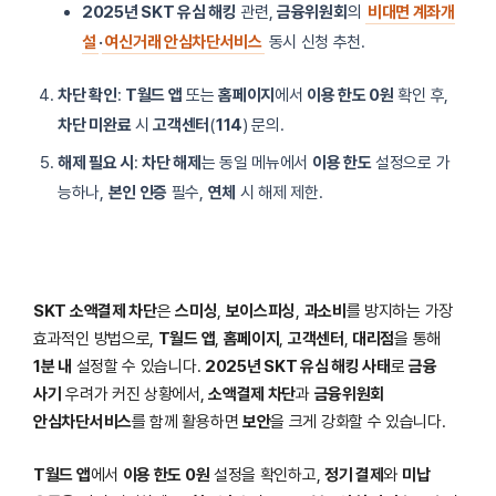
2025년 SKT 유심 해킹
관련,
금융위원회
의
비대면 계좌개
설
·
여신거래 안심차단서비스
동시 신청 추천.
차단 확인
:
T월드 앱
또는
홈페이지
에서
이용 한도 0원
확인 후,
차단 미완료
시
고객센터
(
114
) 문의.
해제 필요 시
:
차단 해제
는 동일 메뉴에서
이용 한도
설정으로 가
능하나,
본인 인증
필수,
연체
시 해제 제한.
SKT 소액결제 차단
은
스미싱
,
보이스피싱
,
과소비
를 방지하는 가장
효과적인 방법으로,
T월드 앱
,
홈페이지
,
고객센터
,
대리점
을 통해
1분 내
설정할 수 있습니다.
2025년 SKT 유심 해킹 사태
로
금융
사기
우려가 커진 상황에서,
소액결제 차단
과
금융위원회
안심차단서비스
를 함께 활용하면
보안
을 크게 강화할 수 있습니다.
T월드 앱
에서
이용 한도 0원
설정을 확인하고,
정기 결제
와
미납