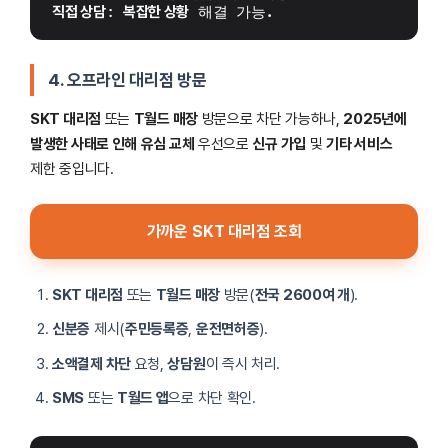
직접 상담
: 
복잡한 상황
 해결 가능.
4. 오프라인 대리점 방문
SKT 대리점
또는
T월드 매장
방문으로 차단 가능하나,
2025년에
발생한 사태로 인해
유심 교체
우선으로
신규 가입
및
기타 서비스
제한 중입니다.
가까운 SKT 대리점 조회
SKT 대리점
또는
T월드 매장
방문(
전국 2600여 개
).
신분증
제시(
주민등록증
,
운전면허증
).
소액결제 차단
요청,
상담원
이 즉시 처리.
SMS
또는
T월드 앱
으로 차단 확인.