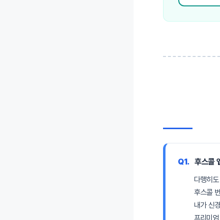
Q1.
후스콜 
다행히도 
후스콜 번
내가 신경
프리미엄 