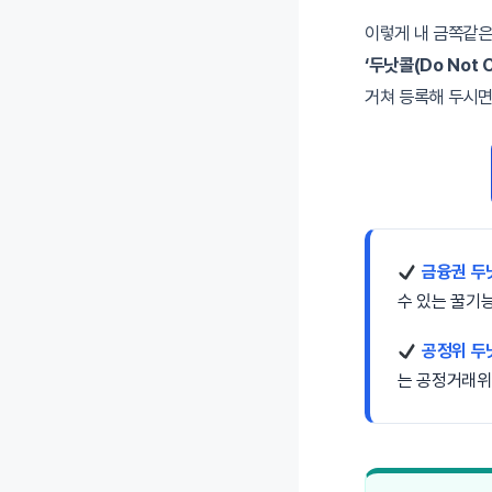
이렇게 내 금쪽같은
‘두낫콜(Do Not Ca
거쳐 등록해 두시면
금융권 두
수 있는 꿀기
공정위 두
는 공정거래위