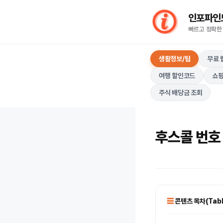
컨
인포파인드(I
텐
빠르고 정확한
츠
로
생활정보/팁
무료 
건
너
여행 할인코드
쇼핑
뛰
주식 배당금 조회
기
후스콜 번호
콘텐츠 목차(Table