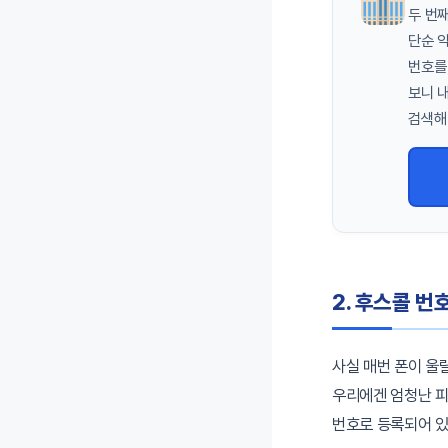
두 번
단순 
번호를
보니 
검색해
2. 후스콜 번
사실 매번 폰이 울
우리에겐 엄청난 피
번호로 등록되어 있