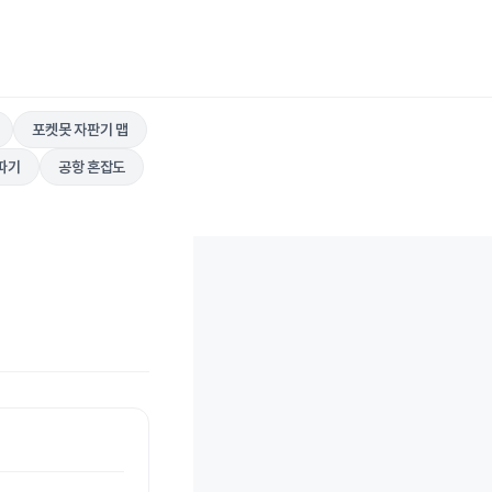
포켓못 자판기 맵
따기
공항 혼잡도