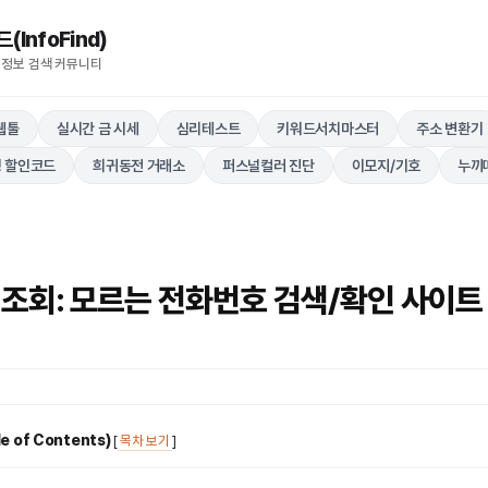
nfoFind)​​​​
 정보 검색 커뮤니티
웹툴
실시간 금 시세
심리테스트
키워드서치마스터
주소 변환기
 할인코드
희귀동전 거래소
퍼스널컬러 진단
이모지/기호
누끼
 조회: 모르는 전화번호 검색/확인 사이트
 of Contents)
[
목차 보기
]