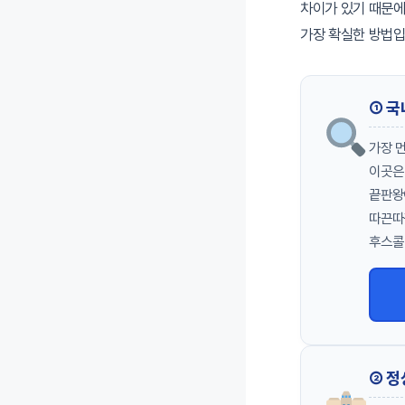
차이가 있기 때문에
가장 확실한 방법입
① 국
가장 
이곳은
끝판왕
따끈따
후스콜
② 정