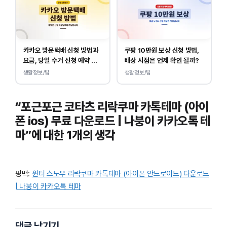
카카오 방문택배 신청 방법과
쿠팡 10만원 보상 신청 방법,
요금, 당일 수거 신청 예약 안
배상 시점은 언제 확인 될까?
내
생활정보/팁
생활정보/팁
“포근포근 코타츠 리락쿠마 카톡테마 (아이
폰 ios) 무료 다운로드 | 나붕이 카카오톡 테
마”에 대한 1개의 생각
핑백:
윈터 스노우 리락쿠마 카톡테마 (아이폰 안드로이드) 다운로드
| 나붕이 카카오톡 테마
댓글 남기기