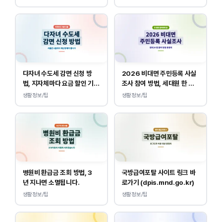
다자녀 수도세 감면 신청 방
2026 비대면 주민등록 사실
법, 지자체마다 요금 할인 기준
조사 참여 방법, 세대원 한 명
이 다릅니다.
만 하면 됩니다.
생활정보/팁
생활정보/팁
병원비 환급금 조회 방법, 3
국방급여포탈 사이트 링크 바
년 지나면 소멸됩니다.
로가기 (dpis.mnd.go.kr)
생활정보/팁
생활정보/팁