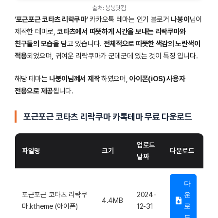
출처: 붕붕닷컴
‘
포근포근 코타츠 리락쿠마
‘ 카카오톡 테마는 인기 블로거
나붕이
님이
제작한 테마로,
코타츠에서 따뜻하게 시간을 보내는 리락쿠마와
친구들의 모습
을 담고 있습니다.
전체적으로 따뜻한 색감의 노란색이
적용
되었으며, 귀여운 리락쿠마가 군데군데 있는 것이 특징 입니다.
해당 테마는
나붕이님꼐서 제작
하였으며,
아이폰(iOS) 사용자
전용으로 제공
됩니다.
포근포근 코타츠 리락쿠마
카톡테마 무료 다운로드
업로드
파일명
크기
다운로드
날짜
다
포근포근 코타츠 리락쿠
2024-
운
4.4MB
마.ktheme (아이폰)
12-31
로
드