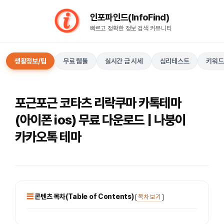
컨
인포파인드(InfoFind)​​​​
텐
빠르고 정확한 정보 검색 커뮤니티
츠
로
건
생활정보/팁
무료 웹툴
실시간 금 시세
심리테스트
키워드
너
뛰
기
포근포근 코타츠 리락쿠마 카톡테마
(아이폰 ios) 무료 다운로드 | 나붕이
카카오톡 테마
콘텐츠 목차(Table of Contents)
[
목차 보기
]