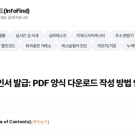
nfoFind)​​​​
 정보 검색 커뮤니티
웹툴
실시간 금 시세
심리테스트
키워드서치마스터
주소 변환기
 할인코드
희귀동전 거래소
퍼스널컬러 진단
이모지/기호
누끼
서 발급: PDF 양식 다운로드 작성 방법
 of Contents)
[
목차 보기
]