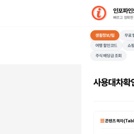
컨
인포파인드(I
텐
빠르고 정확한
츠
로
생활정보/팁
무료 
건
너
여행 할인코드
쇼핑
뛰
주식 배당금 조회
기
사용대차확인
콘텐츠 목차(Table