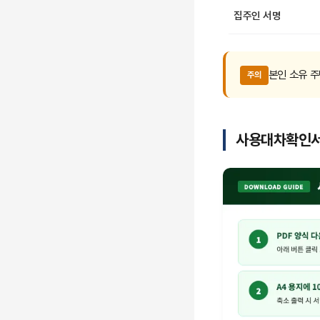
집주인 서명
본인 소유 
주의
사용대차확인서