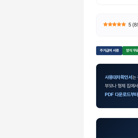
5
(
8
주거급여 서류
양식 무
사용대차확인서
는
부모나 형제 집에서
PDF 다운로드부터