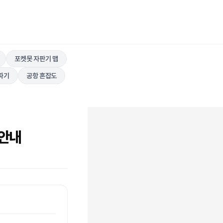
포켓못 자판기 맵
따기
공항 혼잡도
 안내